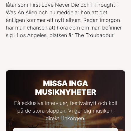
låtar som First Love Never Die och I Thought I
Was An Alien och nu meddelar hon att det
äntligen kommer ett nytt album. Redan imorgon
har man chansen att höra dem om man befinner
sig i Los Angeles, platsen är The Troubadour.
MISSA INGA
MUSIKNYHETER
Få exklusiva intervjuer, festivalnytt och koll
på de stora släppen. Vi ger dig musiken,
direkt i inkorgen.