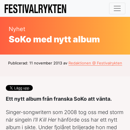
Nyhet
SoKo med nytt album
Publicerad: 11 november 2013 av
Redaktionen @ Festivalrykten
Ett nytt album från franska SoKo att vänta.
Singer-songwritern som 2008 tog oss med storm
när singeln
I’ll Kill Her
hänförde oss har ett nytt
album i sikte. Under fjolåret briljerade hon med