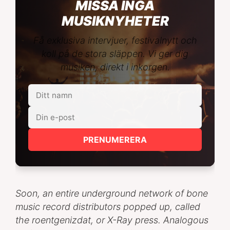
MISSA INGA
MUSIKNYHETER
Få exklusiva intervjuer, festivalnytt och
koll på de stora släppen. Vi ger dig
musiken, direkt i inkorgen.
PRENUMERERA
Soon, an entire underground network of bone
music record distributors popped up, called
the roentgenizdat, or X-Ray press. Analogous