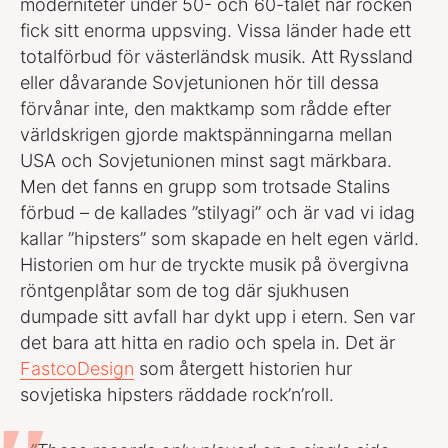
moderniteter under 50- och 60-talet när rocken
fick sitt enorma uppsving. Vissa länder hade ett
totalförbud för västerländsk musik. Att Ryssland
eller dåvarande Sovjetunionen hör till dessa
förvånar inte, den maktkamp som rådde efter
världskrigen gjorde maktspänningarna mellan
USA och Sovjetunionen minst sagt märkbara.
Men det fanns en grupp som trotsade Stalins
förbud – de kallades ”stilyagi” och är vad vi idag
kallar ”hipsters” som skapade en helt egen värld.
Historien om hur de tryckte musik på övergivna
röntgenplåtar som de tog där sjukhusen
dumpade sitt avfall har dykt upp i etern. Sen var
det bara att hitta en radio och spela in. Det är
FastcoDesign
som återgett historien hur
sovjetiska hipsters räddade rock’n’roll.