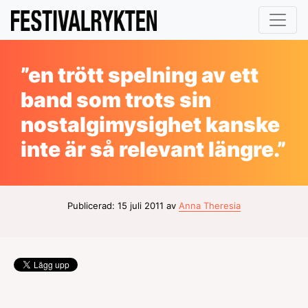
”en trött spelning av ett
band som trots sin
nostalgimysighet kanske
inte är så relevant längre.”
Publicerad: 15 juli 2011 av
Anna Theresia