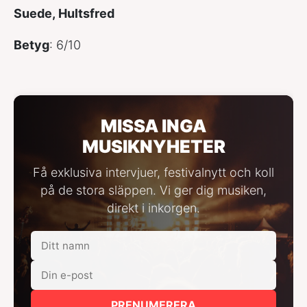
Suede, Hultsfred
Betyg
: 6/10
MISSA INGA
MUSIKNYHETER
Få exklusiva intervjuer, festivalnytt och koll
på de stora släppen. Vi ger dig musiken,
direkt i inkorgen.
PRENUMERERA