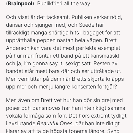
(
Brainpool
). Publikfrieri all the way.
Och visst är det tacksamt. Publiken verkar nöjd,
dansar och sjunger med, och Suede har
tillräckligt många snärtiga hits i bagaget för att
upprätthålla peppen nästan hela vägen. Brett
Anderson kan vara det mest perfekta exemplet
på hur man frontar ett band på ett karismatiskt
och ja, I’m gonna say it, sexigt sätt. Resten av
bandet står mest bara där och ser uttråkade ut.
Men vem tittar på dem när Bretts skjorta knäpps
upp mer och mer ju längre konserten fortgår?
Men även om Brett vet hur han gör sin grej med
poser och dansmoves har han inte riktigt samma
vokala förmåga som förr. Det hörs extremt tydligt
i avslutande
Beautiful Ones
, där han inte riktigt
klarar av att ta de högsta tonerna längre. Synd