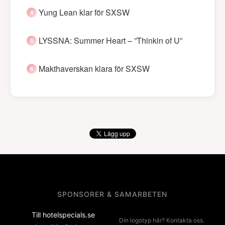
Yung Lean klar för SXSW
LYSSNA: Summer Heart – ”Thinkin of U”
Makthaverskan klara för SXSW
SPONSORER & SAMARBETEN
Till hotelspecials.se
Din logotyp här? Kontakta oss.