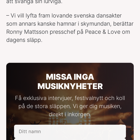
att svänga sin lurviga.
– Vi vill lyfta fram lovande svenska dansakter
som annars kanske hamnar i skymundan, berättar
Ronny Mattsson presschef på Peace & Love om
dagens släpp.
MISSA INGA
MUSIKNYHETER
Få exklusiva intervjuer, festivalnytt och koll
på de stora släppen. Vi ger dig musiken,
direkt i inkorgen.