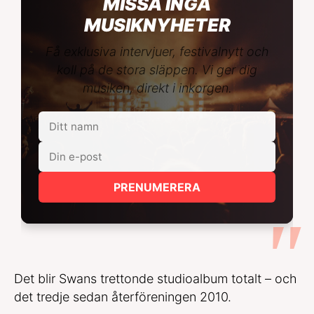
MISSA INGA
MUSIKNYHETER
Få exklusiva intervjuer, festivalnytt och
koll på de stora släppen. Vi ger dig
musiken, direkt i inkorgen.
PRENUMERERA
Det blir Swans trettonde studioalbum totalt – och
det tredje sedan återföreningen 2010.