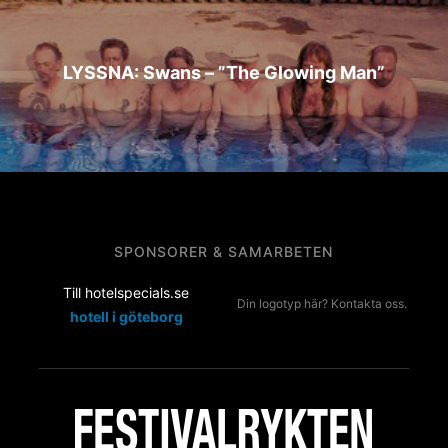
LYSSNA: Swans – ”The Glowing Man”
SPONSORER & SAMARBETEN
Till hotelspecials.se
Din logotyp här? Kontakta oss.
hotell i göteborg