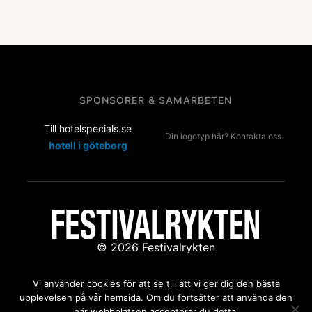
SPONSORER & SAMARBETEN
Till hotelspecials.se
Din logotyp här? Kontakta oss.
hotell i göteborg
© 2026 Festivalrykten
Kontakta oss:
redaktion@festivalrykten.se
Vi använder cookies för att se till att vi ger dig den bästa
upplevelsen på vår hemsida. Om du fortsätter att använda den
här webbplatsen accepterar du detta.