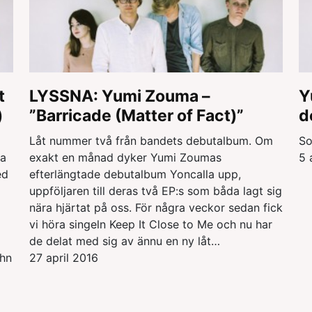
t
LYSSNA: Yumi Zouma –
Y
)
”Barricade (Matter of Fact)”
d
Låt nummer två från bandets debutalbum. Om
So
ta
exakt en månad dyker Yumi Zoumas
5 
ed
efterlängtade debutalbum Yoncalla upp,
uppföljaren till deras två EP:s som båda lagt sig
nära hjärtat på oss. För några veckor sedan fick
vi höra singeln Keep It Close to Me och nu har
de delat med sig av ännu en ny låt…
ahn
27 april 2016