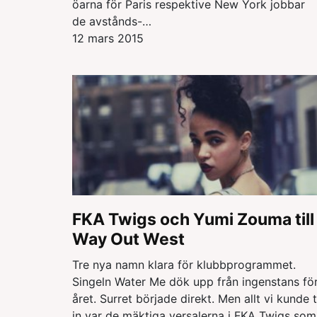
öarna för Paris respektive New York jobbar
de avstånds-…
12 mars 2015
FKA Twigs och Yumi Zouma till
Way Out West
Tre nya namn klara för klubbprogrammet.
Singeln Water Me dök upp från ingenstans fö
året. Surret började direkt. Men allt vi kunde 
in var de mäktiga versalerna i FKA Twigs som