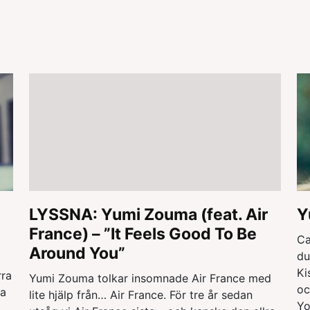
LYSSNA: Yumi Zouma (feat. Air
Y
France) – ”It Feels Good To Be
Ca
Around You”
du
Ki
rra
Yumi Zouma tolkar insomnade Air France med
oc
ta
lite hjälp från… Air France. För tre år sedan
Yo