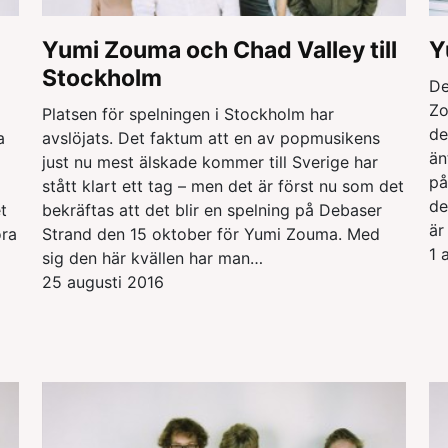
Yumi Zouma och Chad Valley till
Y
Stockholm
De
Zo
Platsen för spelningen i Stockholm har
de
a
avslöjats. Det faktum att en av popmusikens
än
just nu mest älskade kommer till Sverige har
på
stått klart ett tag – men det är först nu som det
de
t
bekräftas att det blir en spelning på Debaser
är
öra
Strand den 15 oktober för Yumi Zouma. Med
1 
sig den här kvällen har man…
25 augusti 2016