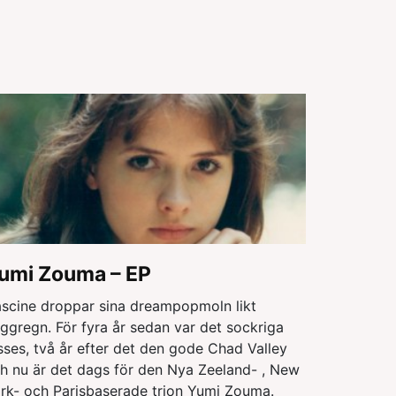
umi Zouma – EP
scine droppar sina dreampopmoln likt
ggregn. För fyra år sedan var det sockriga
sses, två år efter det den gode Chad Valley
h nu är det dags för den Nya Zeeland- , New
rk- och Parisbaserade trion Yumi Zouma.