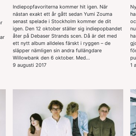
Indiepopfavoriterna kommer hit igen. När
Ny
nästan exakt ett år gått sedan Yumi Zouma
ha
senast spelade i Stockholm kommer de dit
oc
r
igen. Den 12 oktober ställer sig indiepopbandet
nu
åter på Debaser Strands scen. Då är det med
ha
ar
ett nytt album alldeles färskt i ryggen – de
gj
släpper nämligen sin andra fullängdare
fö
Willowbank den 6 oktober. Med…
pu
9 augusti 2017
1 