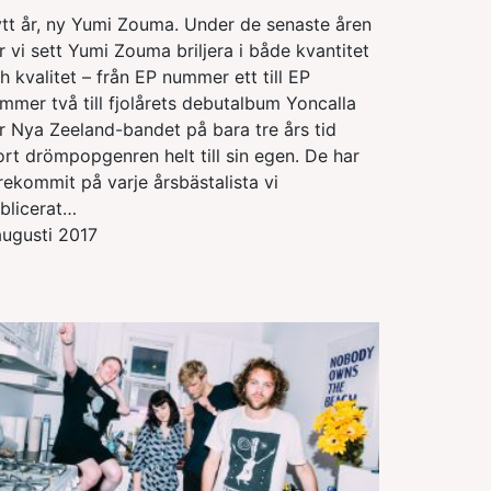
tt år, ny Yumi Zouma. Under de senaste åren
r vi sett Yumi Zouma briljera i både kvantitet
h kvalitet – från EP nummer ett till EP
mmer två till fjolårets debutalbum Yoncalla
r Nya Zeeland-bandet på bara tre års tid
ort drömpopgenren helt till sin egen. De har
rekommit på varje årsbästalista vi
blicerat…
augusti 2017