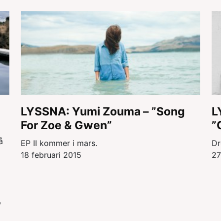
LYSSNA: Yumi Zouma – ”Song
L
For Zoe & Gwen”
”
å
EP II kommer i mars.
Dr
18 februari 2015
27
,