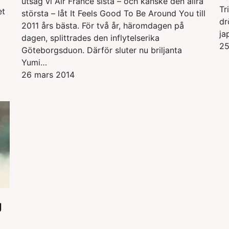
utsåg vi Air France sista – och kanske den allra
Tr
et
största – låt It Feels Good To Be Around You till
dr
2011 års bästa. För två år, häromdagen på
ja
dagen, splittrades den inflytelserika
25
Göteborgsduon. Därför sluter nu briljanta
Yumi…
26 mars 2014
g