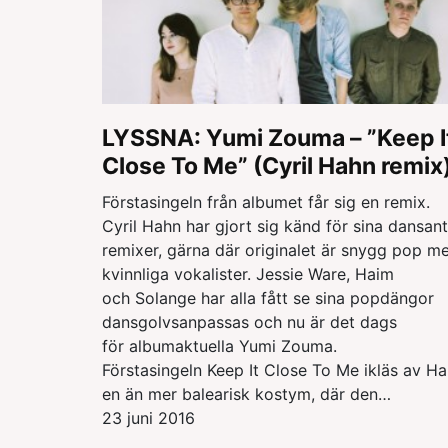
LYSSNA: Yumi Zouma – ”Keep I
Close To Me” (Cyril Hahn remix
Förstasingeln från albumet får sig en remix.
Cyril Hahn har gjort sig känd för sina dansan
remixer, gärna där originalet är snygg pop m
kvinnliga vokalister. Jessie Ware, Haim
och Solange har alla fått se sina popdängor
dansgolvsanpassas och nu är det dags
för albumaktuella Yumi Zouma.
Förstasingeln Keep It Close To Me ikläs av H
en än mer balearisk kostym, där den…
23 juni 2016