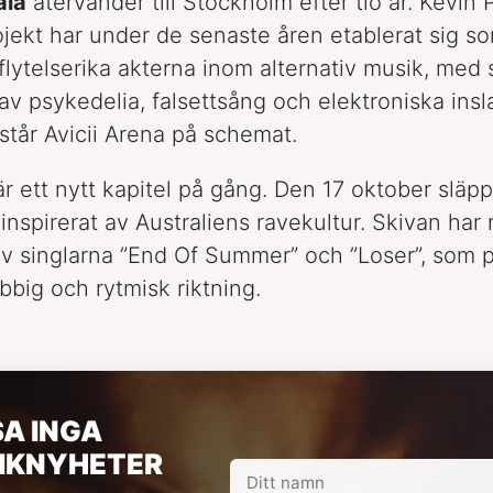
ala
återvänder till Stockholm efter tio år. Kevin 
ekt har under de senaste åren etablerat sig s
flytelserika akterna inom alternativ musik, med 
av psykedelia, falsettsång och elektroniska ins
 står Avicii Arena på schemat.
är ett nytt kapitel på gång. Den 17 oktober släp
 inspirerat av Australiens ravekultur. Skivan har
av singlarna ”End Of Summer” och ”Loser”, som 
bbig och rytmisk riktning.
SA INGA
IKNYHETER