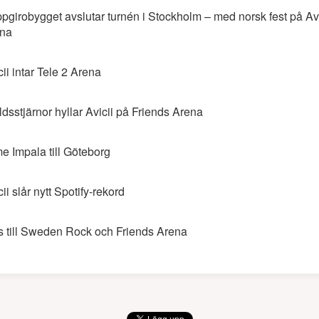
pgirobygget avslutar turnén i Stockholm – med norsk fest på Avi
na
cii intar Tele 2 Arena
ldsstjärnor hyllar Avicii på Friends Arena
e Impala till Göteborg
ii slår nytt Spotify-rekord
s till Sweden Rock och Friends Arena