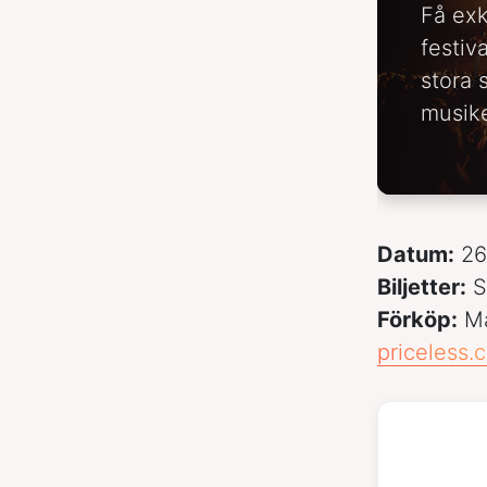
Få exk
festiv
stora 
musike
Datum:
26 
Biljetter:
S
Förköp:
Ma
priceless.