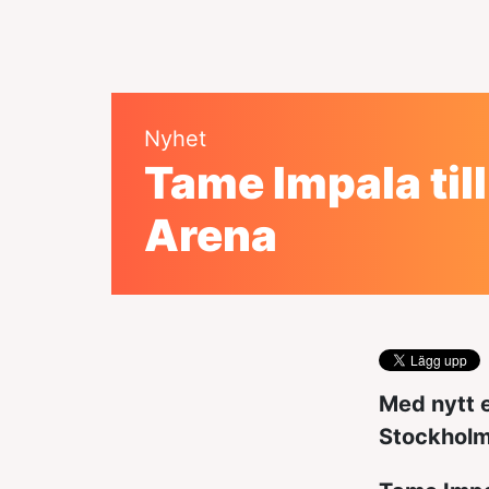
Nyhet
Tame Impala till
Arena
Med nytt e
Stockholm 