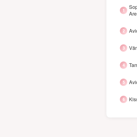
Sop
Are
Avi
Vär
Tam
Avic
Kis