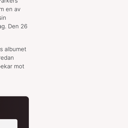
Parkers
om en av
sin
lag. Den 26
ps albumet
 redan
pekar mot