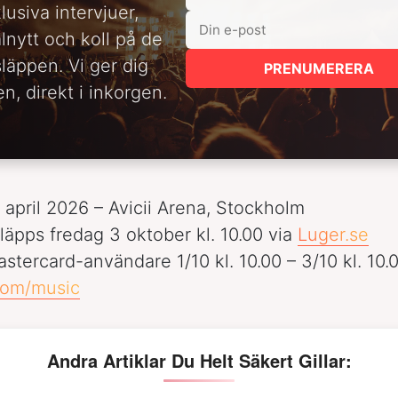
lusiva intervjuer,
alnytt och koll på de
släppen. Vi ger dig
PRENUMERERA
n, direkt i inkorgen.
april 2026 – Avicii Arena, Stockholm
läpps fredag 3 oktober kl. 10.00 via
Luger.se
stercard-användare 1/10 kl. 10.00 – 3/10 kl. 10.0
com/music
Andra Artiklar Du Helt Säkert Gillar: