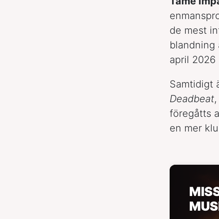
Tame Imp
enmansproj
de mest in
blandning 
april 2026
Samtidigt 
Deadbeat
,
föregåtts 
en mer klu
MIS
MUS