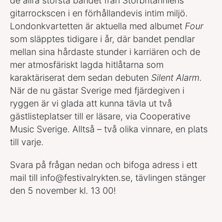
de allra största bandet från Storbritanniens
gitarrockscen i en förhållandevis intim miljö.
Londonkvartetten är aktuella med albumet
Four
som släpptes tidigare i år, där bandet pendlar
mellan sina hårdaste stunder i karriären och de
mer atmosfäriskt lagda hitlåtarna som
karaktäriserat dem sedan debuten
Silent Alarm
.
När de nu gästar Sverige med fjärdegiven i
ryggen är vi glada att kunna tävla ut två
gästlisteplatser till er läsare, via Cooperative
Music Sverige. Alltså – två olika vinnare, en plats
till varje.
Svara på frågan nedan och bifoga adress i ett
mail till
info@festivalrykten.se
, tävlingen stänger
den 5 november kl. 13 00!