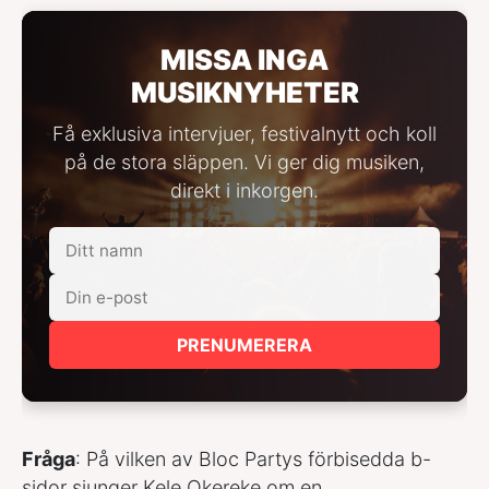
MISSA INGA
MUSIKNYHETER
Få exklusiva intervjuer, festivalnytt och koll
på de stora släppen. Vi ger dig musiken,
direkt i inkorgen.
PRENUMERERA
Fråga
: På vilken av Bloc Partys förbisedda b-
sidor sjunger Kele Okereke om en