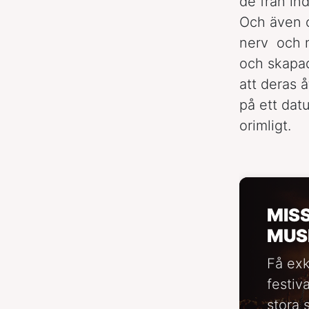
de från in
Och även
nerv och n
och skapa
att deras 
på ett dat
orimligt.
MIS
MUS
Få exk
festiv
stora 