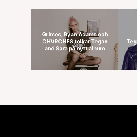
Grimes, Ryan Adams och
CHVRCHES tolkar Tegan
Teg
and Sara på nytt album