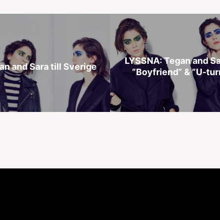
LYSSNA: Tegan and Sa
an and Sara till Sverige
”Boyfriend” & ”U-tur