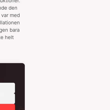
uktioner.
nde den
g var med
lationen
igen bara
e helt