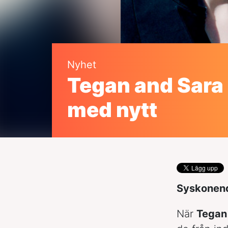
Nyhet
Tegan and Sara 
med nytt
Syskonendu
När
Tegan