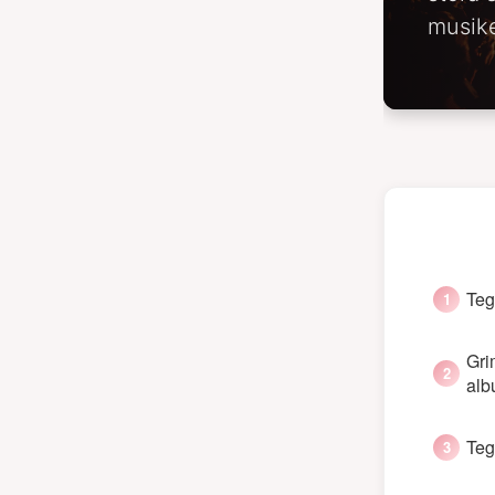
musike
Teg
Gri
al
Teg