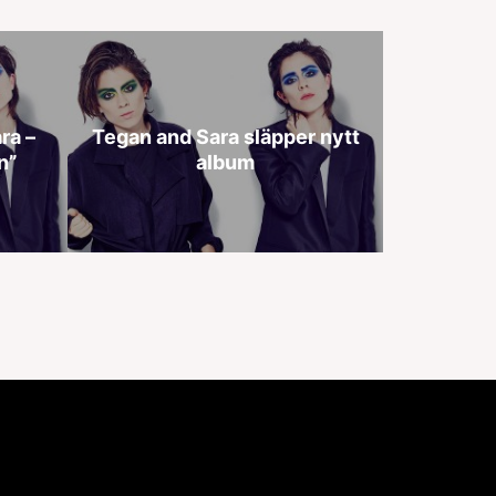
ra –
Tegan and Sara släpper nytt
n”
album