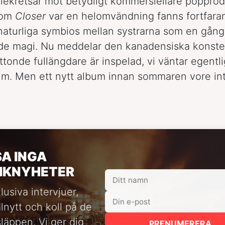
diekretsar mot betydligt kommersiellare popprod
 om
Closer
var en helomvändning fanns fortfara
aturliga symbios mellan systrarna som en gån
de magi. Nu meddelar den kanadensiska konstel
åttonde fullängdare är inspelad, vi väntar egentl
um. Men ett nytt album innan sommaren vore int
SA INGA
IKNYHETER
lusiva intervjuer,
alnytt och koll på de
släppen. Vi ger dig
PRENUMERERA