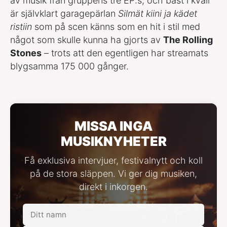
av musik från gruppens tre EP:s, och bäst i kväll
är självklart garagepärlan
Silmät kiini ja kädet
ristiin
som på scen känns som en hit i stil med
något som skulle kunna ha gjorts av
The Rolling
Stones
– trots att den egentligen har streamats
blygsamma 175 000 gånger.
MISSA INGA
MUSIKNYHETER
Få exklusiva intervjuer, festivalnytt och koll
på de stora släppen. Vi ger dig musiken,
direkt i inkorgen.