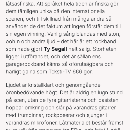
låtsasfinska. Att språket hela tiden är finska gör
dem tämligen unika på den internationella
scenen, och till skillnad från många andra så
använder de det faktum att ingen förstår dem till
sin egen vinning. Vanlig sång blandas med stön,
ooh:n och andra ljud – det här är ett rockband
som hade gjort
Ty Segall
helt salig. Storheten
ligger i utförandet, och det är sällan ens
garagerockband känns så oförutsägbara och
härligt galna som Teksti-TV 666 gör.
Ljudet är kristallklart och genomgående
öronbedövande högt. Det är aldrig en lugn stund
på scen, utan de fyra gitarristerna och basisten
hoppar omkring och slår på varandras gitarrer
med trumpinnar, rockposerar och sjunger i
varandras mikrofoner. Låtmaterialet består främst