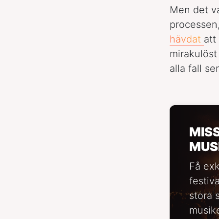
Men det v
processen,
hävdat
att
mirakulöst 
alla fall se
MIS
MUS
Få exk
festiv
stora 
musike