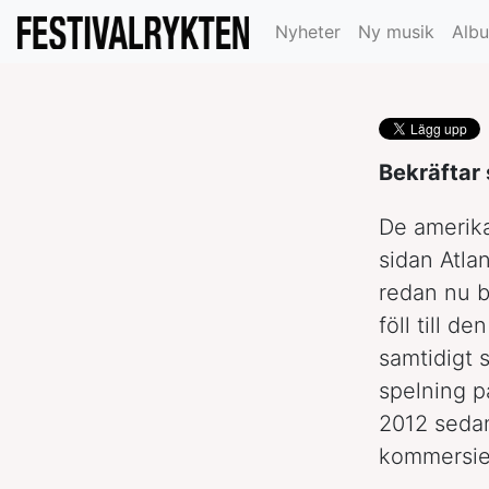
Europa nästa 
Nyheter
Ny musik
Alb
Bekräftar 
De amerika
sidan Atla
redan nu b
föll till 
samtidigt 
spelning p
2012 sedan 
kommersie