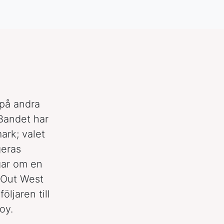
 på andra
 Bandet har
ark; valet
geras
gar om en
 Out West
ljaren till
oy.