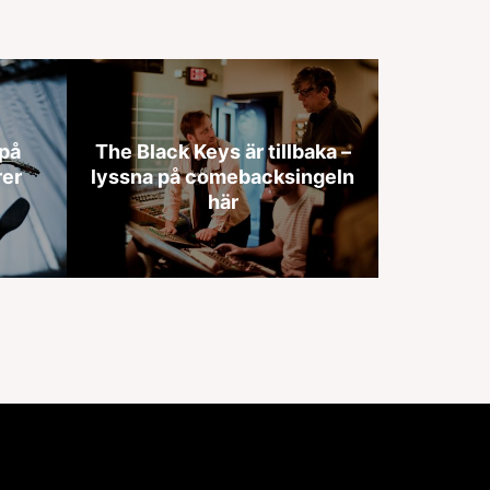
 på
The Black Keys är tillbaka –
rer
lyssna på comebacksingeln
här