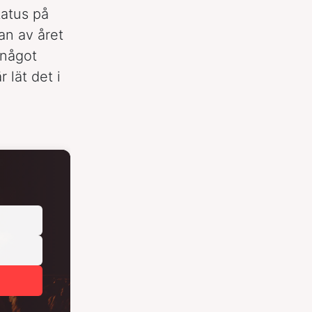
atus på
an av året
 något
 lät det i