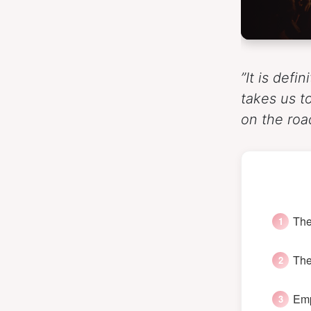
”It is defi
takes us t
on the roa
The
The
Emp