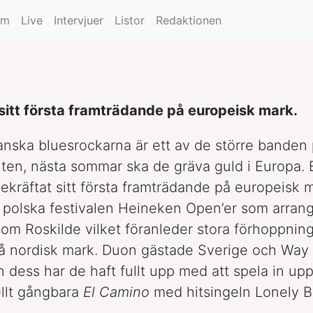
sommar
um
Live
Intervjuer
Listor
Redaktionen
sitt första framträdande på europeisk mark.
nska bluesrockarna är ett av de större banden
nten, nästa sommar ska de gräva guld i Europa.
ekräftat sitt första framträdande på europeisk m
den polska festivalen Heineken Open’er som arran
som Roskilde vilket föranleder stora förhoppnin
å nordisk mark. Duon gästade Sverige och Way
dess har de haft fullt upp med att spela in uppfö
llt gångbara
El Camino
med hitsingeln Lonely B