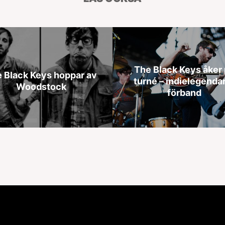
The Black Keys åker
 Black Keys hoppar av
turné – indielegenda
Woodstock
förband