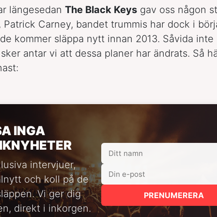
ar längesedan
The Black Keys
gav oss någon st
 Patrick Carney, bandet trummis har dock i börj
 de kommer släppa nytt innan 2013. Såvida inte
sker antar vi att dessa planer har ändrats. Så här
nast:
SA INGA
IKNYHETER
lusiva intervjuer,
alnytt och koll på de
släppen. Vi ger dig
PRENUMERERA
n, direkt i inkorgen.