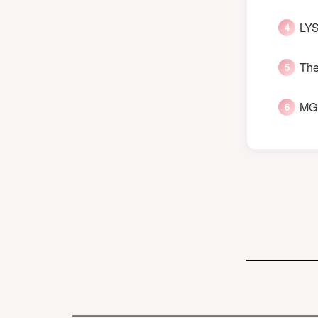
LYS
The
MGM