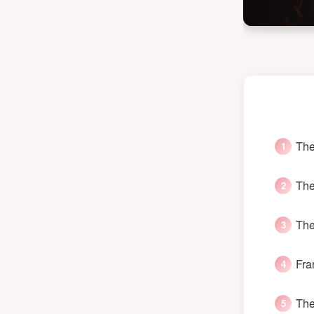
The
The
The
Fra
The