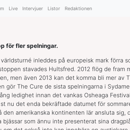
t
um
Live
Intervjuer
Listor
Redaktionen
 för fler spelningar.
 världsturné inleddes på europeisk mark förra
 stoppen stavades Hultsfred. 2012 flög de fram
ggen, men även 2013 kan det komma bli mer av 
n gör The Cure de sista spelningarna i Sydame
lång ledighet innan det vankas Osheaga Festival
ust nu det enda bekräftade datumet för sommar
å den amerikanska kontinenten lär ansluta sig, d
a bjässar som ännu inte presenterat sina dragpl
ju om det också inte kan innebära en avstickare t