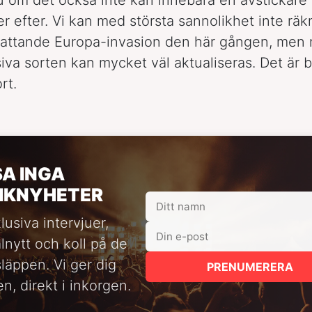
ler efter. Vi kan med största sannolikhet inte rä
attande Europa-invasion den här gången, men 
iva sorten kan mycket väl aktualiseras. Det är 
rt.
SA INGA
IKNYHETER
lusiva intervjuer,
alnytt och koll på de
släppen. Vi ger dig
PRENUMERERA
n, direkt i inkorgen.