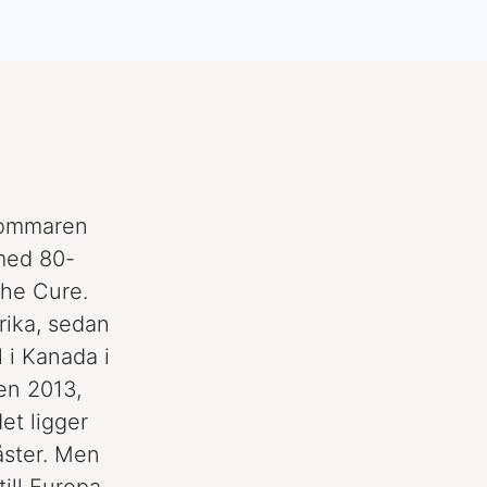
 sommaren
 med 80-
The Cure.
rika, sedan
 i Kanada i
en 2013,
et ligger
åster. Men
ill Europa