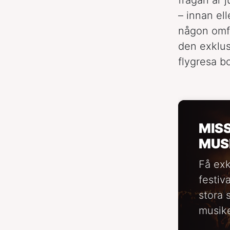
– innan el
någon omf
den exklus
flygresa bo
MIS
MUS
Få exk
festiv
stora 
musike