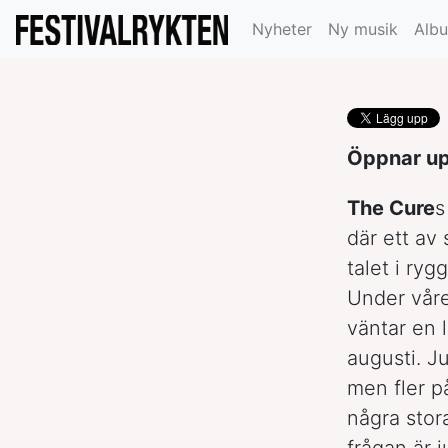
sommardatume
Nyheter
Ny musik
Alb
Öppnar upp
The Cure
s
där ett av
talet i ry
Under våre
väntar en 
augusti. J
men fler p
några stor
frågan är 