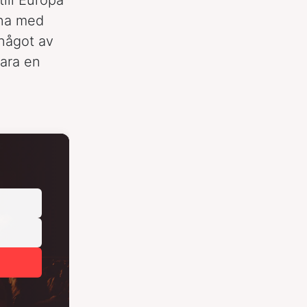
kna med
något av
bara en