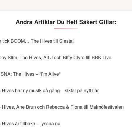
Andra Artiklar Du Helt Säkert Gillar:
k tick BOOM… The Hives till Siesta!
boy Slim, The Hives, Alt-J och Biffy Clyro till BBK Live
SNA: The Hives – ”I’m Alive”
 Hives har ny musik på gång – siktar på nytt i år
 Hives, Ane Brun och Rebecca & Fiona till Malmöfestivalen
 Hives är tillbaka – lyssna nu!