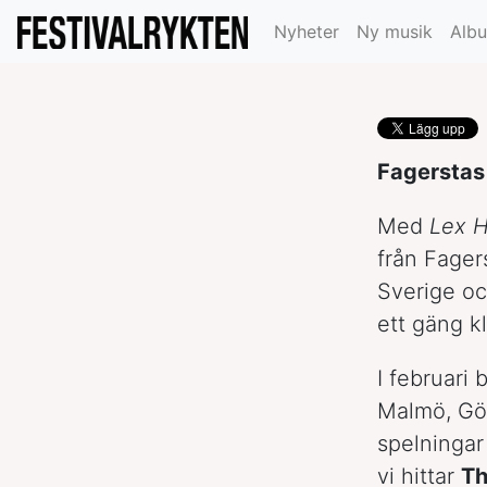
Sverigeturné
Nyheter
Ny musik
Alb
Fagerstas 
Med
Lex H
från Fager
Sverige oc
ett gäng k
I februari
Malmö, Gö
spelningar 
vi hittar
Th