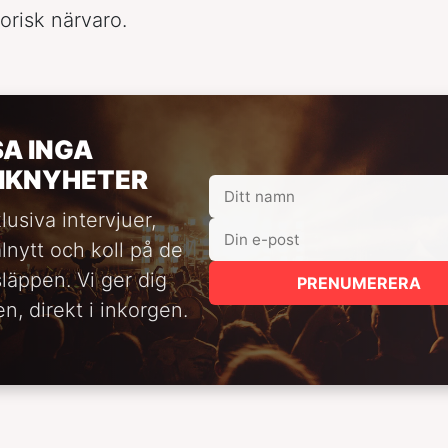
orisk närvaro.
SA INGA
IKNYHETER
lusiva intervjuer,
alnytt och koll på de
släppen. Vi ger dig
PRENUMERERA
n, direkt i inkorgen.