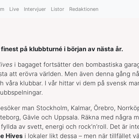
um
Live
Intervjuer
Listor
Redaktionen
finest på klubbturné i början av nästa år.
ives
i bagaget fortsätter den bombastiska gar
sta att erövra världen. Men även denna gång n
h våra klubbar. I vår hittar vi dem på svensk mar
lubbspelningar.
 besöker man Stockholm, Kalmar, Örebro, Norrkö
teborg, Gävle och Uppsala. Räkna med några 
fyllda av svett, energi och rock’n’roll. Det är in
e Hives
i lokaler likt dessa – men när tillfället v