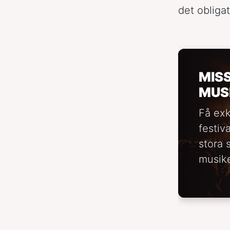
det obligat
MIS
MUS
Få exk
festiv
stora 
musike