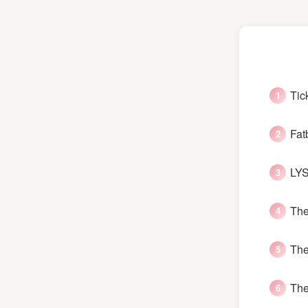
Tic
Fat
LYS
The
The
The