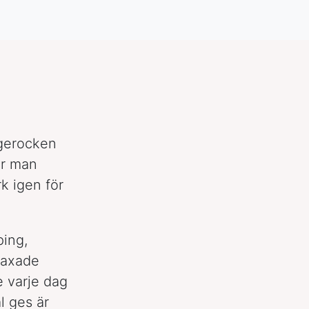
agerocken
år man
k igen för
ping,
maxade
te varje dag
äl ges är