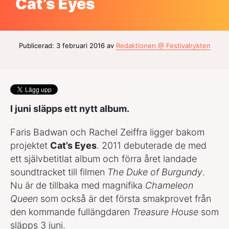
Cat’s Eyes
Publicerad: 3 februari 2016 av
Redaktionen @ Festivalrykten
I juni släpps ett nytt album.
Faris Badwan och Rachel Zeiffra ligger bakom
projektet
Cat’s Eyes
. 2011 debuterade de med
ett självbetitlat album och förra året landade
soundtracket till filmen
The Duke of Burgundy
.
Nu är de tillbaka med magnifika
Chameleon
Queen
som också är det första smakprovet från
den kommande fullängdaren
Treasure House
som
släpps 3 juni.