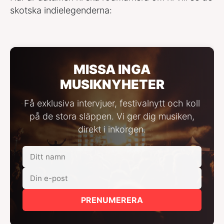
skotska indielegenderna:
MISSA INGA
MUSIKNYHETER
Få exklusiva intervjuer, festivalnytt och koll
på de stora släppen. Vi ger dig musiken,
direkt i inkorgen.
PRENUMERERA