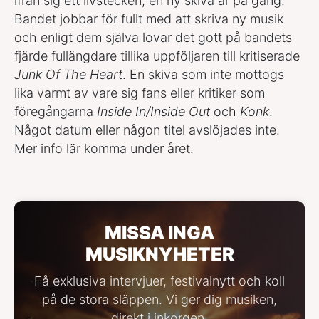
ifrån sig ett livstecken, en ny skiva är på gång.
Bandet jobbar för fullt med att skriva ny musik
och enligt dem själva lovar det gott på bandets
fjärde fullängdare tillika uppföljaren till kritiserade
Junk Of The Heart
. En skiva som inte mottogs
lika varmt av vare sig fans eller kritiker som
föregångarna
Inside In/Inside Out
och
Konk
.
Något datum eller någon titel avslöjades inte.
Mer info lär komma under året.
MISSA INGA
MUSIKNYHETER
Få exklusiva intervjuer, festivalnytt och koll
på de stora släppen. Vi ger dig musiken,
direkt i inkorgen.