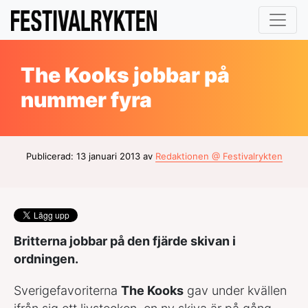
The Kooks jobbar på
nummer fyra
Publicerad: 13 januari 2013 av
Redaktionen @ Festivalrykten
Britterna jobbar på den fjärde skivan i
ordningen.
Sverigefavoriterna
The Kooks
gav under kvällen