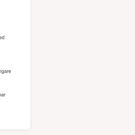
red
ligare
mar