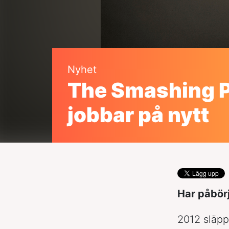
Nyhet
The Smashing 
jobbar på nytt
Har påbörj
2012 släpp