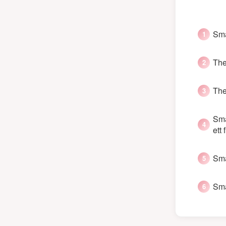
Sma
The
The
Sma
ett
Sma
Sma