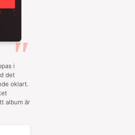
ppas i
ad det
de oklart.
ket
tt album är