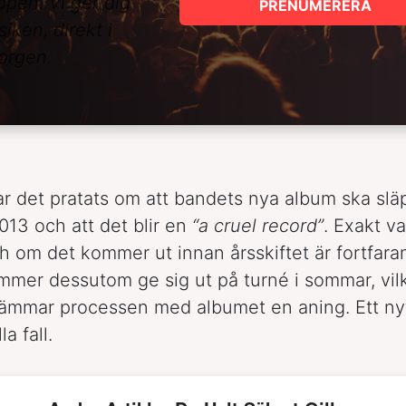
ppen. Vi ger dig
PRENUMERERA
iken, direkt i
orgen.
ar det pratats om att bandets nya album ska slä
2013 och att det blir en
“a cruel record”
. Exakt v
h om det kommer ut innan årsskiftet är fortfaran
mer dessutom ge sig ut på turné i sommar, vil
ämmar processen med albumet en aning. Ett ny
la fall.