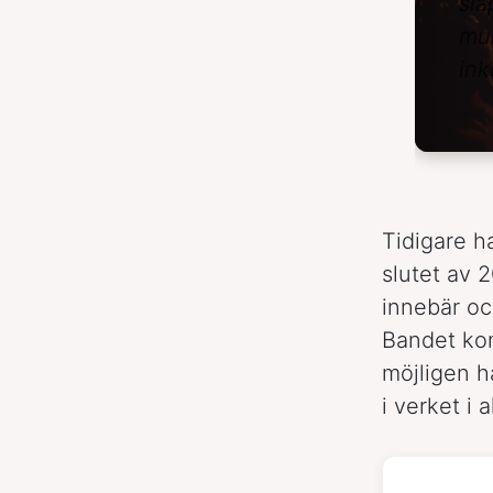
slä
mus
ink
Tidigare h
slutet av 
innebär oc
Bandet kom
möjligen h
i verket i al