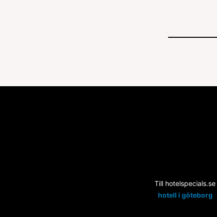
Till hotelspecials.se
hotell i göteborg