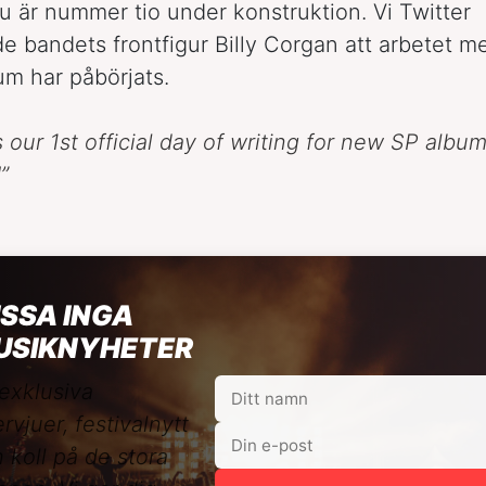
nu är nummer tio under konstruktion. Vi Twitter
 bandets frontfigur Billy Corgan att arbetet m
um har påbörjats.
s our 1st official day of writing for new SP albu
”
SSA INGA
USIKNYHETER
exklusiva
ervjuer, festivalnytt
 koll på de stora