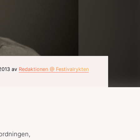
 2013 av
Redaktionen @ Festivalrykten
ordningen,