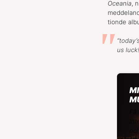
Oceania
, 
meddelande
tionde alb
“today’
us luck!
MI
M
Få 
int
och