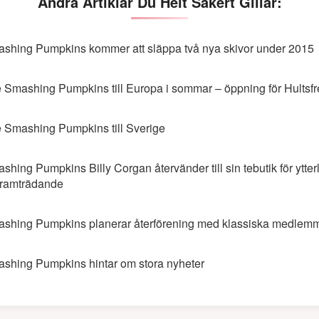
Andra Artiklar Du Helt Säkert Gillar:
shing Pumpkins kommer att släppa två nya skivor under 2015
 Smashing Pumpkins till Europa i sommar – öppning för Hultsf
 Smashing Pumpkins till Sverige
shing Pumpkins Billy Corgan återvänder till sin tebutik för ytter
 framträdande
shing Pumpkins planerar återförening med klassiska medlem
shing Pumpkins hintar om stora nyheter