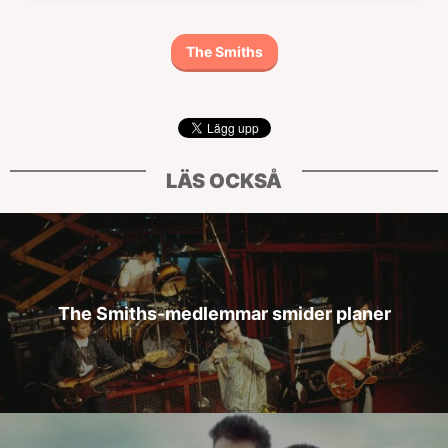
The Smiths
LÄS OCKSÅ
The Smiths-medlemmar smider planer