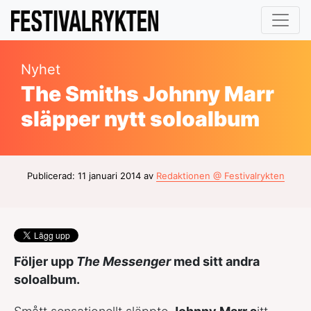
Nyhet
The Smiths Johnny Marr
släpper nytt soloalbum
Publicerad: 11 januari 2014 av
Redaktionen @ Festivalrykten
Följer upp
The Messenger
med sitt andra
soloalbum.