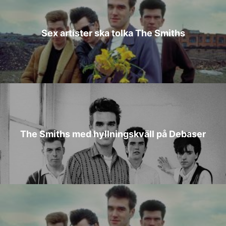
Sex artister ska tolka The Smiths
The Smiths med hyllningskväll på Debaser