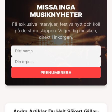
MISSA INGA
MUSIKNYHETER
Få exklusiva intervjuer, festivalnytt och koll
på de stora släppen. Vi ger dig musiken,
direkt i inkorgen.
PRENUMERERA
Andra Artiklar Du Helt Säkert Gillar: