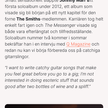
Smått sensationellt släppte
Johnny Marr s
itt
första soloalbum under 2012, ett album som
visade sig bli början på ett nytt kapitel för den
forne
The Smiths
-medlemmen. Karriären tog helt
enkelt fart igen och
The Messenger
visade sig
både vara efterlängtat och tillfredsställande.
Soloalbum nummer två kommer i sommar
bekräftar han i en intervju med
Q Magazine
och
redan nu kan vi börja förbereda oss på catchiga
gitarrslingor.
”I want to write catchy guitar songs that make
you feel great before you go to a gig; I’m not
interested in doing esoteric stuff that sounds
good after two bottles of wine and a spliff.”