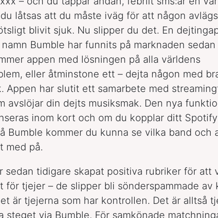
 xxx – och du tappar andan, febrilt sms:ar en v
 du låtsas att du måste iväg för att någon avläg
ötsligt blivit sjuk. Nu slipper du det. En dejting
d namn Bumble har funnits på marknaden sedan e
mmer appen med lösningen på alla världens
blem, eller åtminstone ett – dejta någon med br
 Appen har slutit ett samarbete med streaming
m avslöjar din dejts musiksmak. Den nya funkti
seras inom kort och om du kopplar ditt Spotify-
 på Bumble kommer du kunna se vilka band och ar
at med på.
sedan tidigare skapat positiva rubriker för att 
t för tjejer – de slipper bli sönderspammade av ki
t är tjejerna som har kontrollen. Det är alltså t
sta steget via Bumble. För samkönade matchning