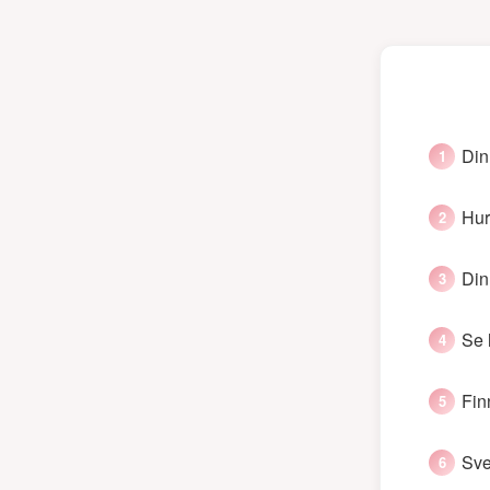
Din
Hur
Din
Se 
Fin
Sve