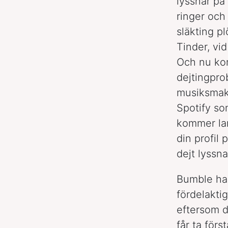
lyssnar på
ringer och
släkting pl
Tinder, vi
Och nu ko
dejtingpro
musiksmak.
Spotify so
kommer lan
din profil
dejt lyssn
Bumble har 
fördelaktig
eftersom de
får ta för