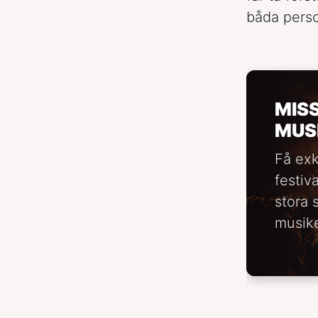
båda person
MIS
MUS
Få exk
festiv
stora 
musike