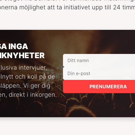
erna möjlighet att ta initiativet upp till 24 timm
SA INGA
IKNYHETER
lusiva intervjuer,
alnytt och koll på de
släppen. Vi ger dig
PRENUMERERA
n, direkt i inkorgen.