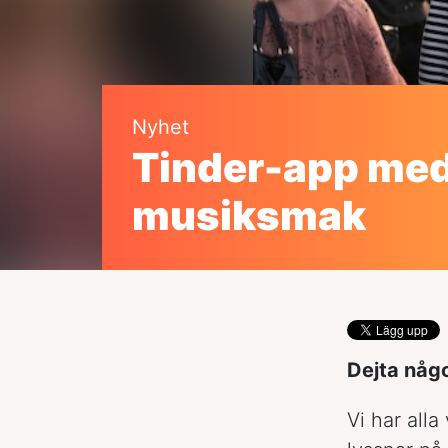
Nyhet
Tinder-app med
musiksmak
Dejta någ
Vi har alla