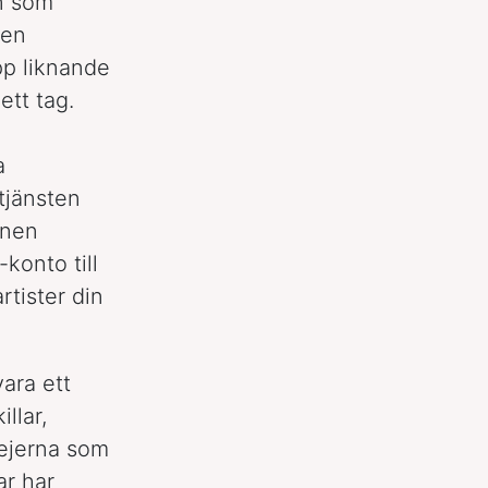
än som
sen
app liknande
tt tag.
a
tjänsten
onen
konto till
tister din
vara ett
llar,
jejerna som
ar har