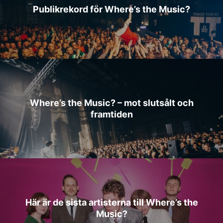
Publikrekord för Where’s the Music?
Where’s the Music? – mot slutsålt och
framtiden
Här är de sista artisterna till Where’s the
Music?