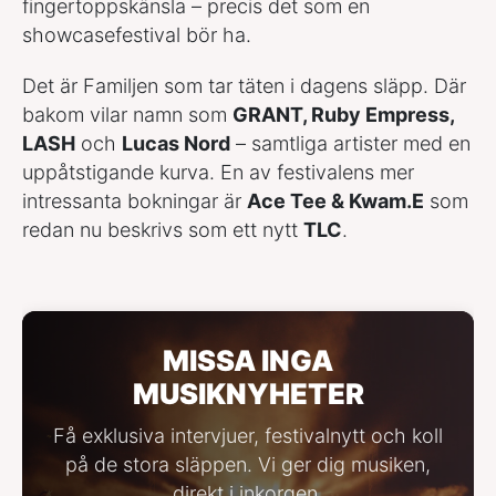
fingertoppskänsla – precis det som en
showcasefestival bör ha.
Det är Familjen som tar täten i dagens släpp. Där
bakom vilar namn som
GRANT, Ruby Empress,
LASH
och
Lucas Nord
– samtliga artister med en
uppåtstigande kurva. En av festivalens mer
intressanta bokningar är
Ace Tee & Kwam.E
som
redan nu beskrivs som ett nytt
TLC
.
MISSA INGA
MUSIKNYHETER
Få exklusiva intervjuer, festivalnytt och koll
på de stora släppen. Vi ger dig musiken,
direkt i inkorgen.