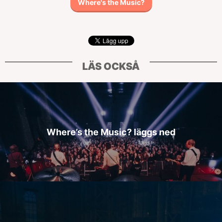
Where's the Music?
LÄS OCKSÅ
Where’s the Music? läggs ned