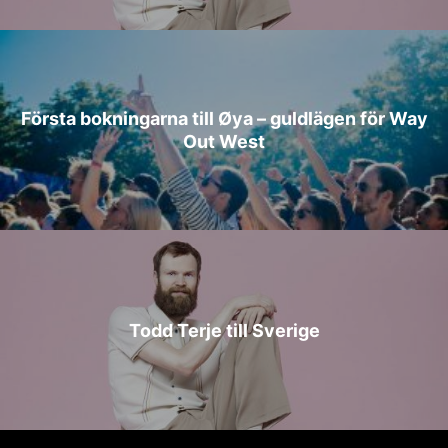
Första bokningarna till Øya – guldlägen för Way
Out West
Todd Terje till Sverige