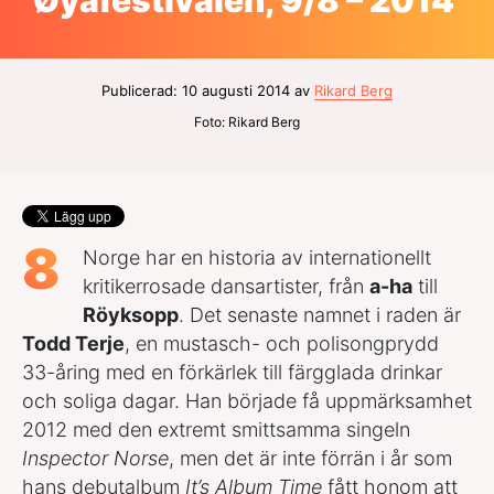
Øyafestivalen, 9/8 – 2014
Publicerad: 10 augusti 2014 av
Rikard Berg
Foto: Rikard Berg
8
Norge har en historia av internationellt
kritikerrosade dansartister, från
a-ha
till
Röyksopp
. Det senaste namnet i raden är
Todd Terje
, en mustasch- och polisongprydd
33-åring med en förkärlek till färgglada drinkar
och soliga dagar. Han började få uppmärksamhet
2012 med den extremt smittsamma singeln
Inspector Norse
, men det är inte förrän i år som
hans debutalbum
It’s Album Time
fått honom att