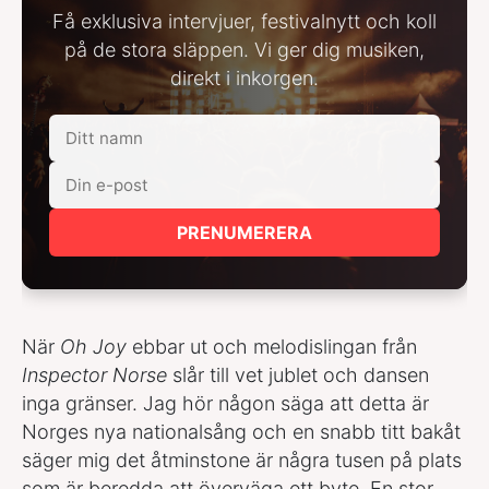
Få exklusiva intervjuer, festivalnytt och koll
på de stora släppen. Vi ger dig musiken,
direkt i inkorgen.
PRENUMERERA
När
Oh Joy
ebbar ut och melodislingan från
Inspector Norse
slår till vet jublet och dansen
inga gränser. Jag hör någon säga att detta är
Norges nya nationalsång och en snabb titt bakåt
säger mig det åtminstone är några tusen på plats
som är beredda att överväga ett byte. En stor