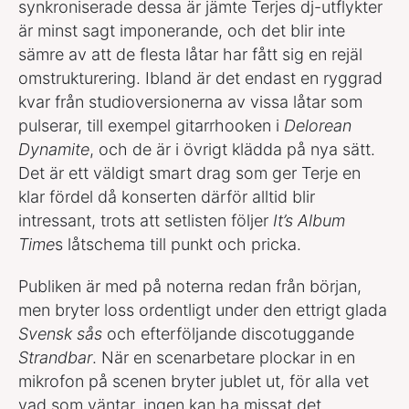
synkroniserade dessa är jämte Terjes dj-utflykter
är minst sagt imponerande, och det blir inte
sämre av att de flesta låtar har fått sig en rejäl
omstrukturering. Ibland är det endast en ryggrad
kvar från studioversionerna av vissa låtar som
pulserar, till exempel gitarrhooken i
Delorean
Dynamite
, och de är i övrigt klädda på nya sätt.
Det är ett väldigt smart drag som ger Terje en
klar fördel då konserten därför alltid blir
intressant, trots att setlisten följer
It’s Album
Time
s låtschema till punkt och pricka.
Publiken är med på noterna redan från början,
men bryter loss ordentligt under den ettrigt glada
Svensk sås
och efterföljande discotuggande
Strandbar
. När en scenarbetare plockar in en
mikrofon på scenen bryter jublet ut, för alla vet
vad som väntar, ingen kan ha missat det