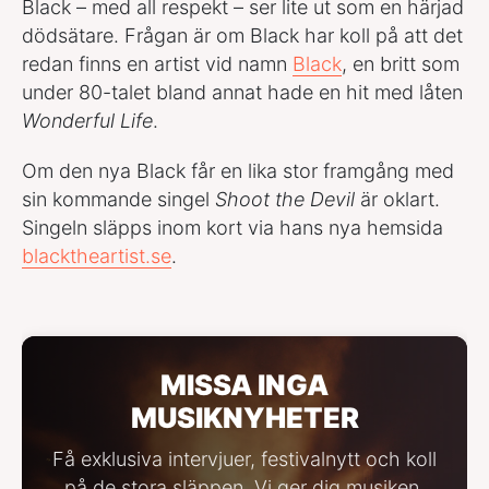
Black – med all respekt – ser lite ut som en härjad
dödsätare. Frågan är om Black har koll på att det
redan finns en artist vid namn
Black
, en britt som
under 80-talet bland annat hade en hit med låten
Wonderful Life
.
Om den nya Black får en lika stor framgång med
sin kommande singel
Shoot the Devil
är oklart.
Singeln släpps inom kort via hans nya hemsida
blacktheartist.se
.
MISSA INGA
MUSIKNYHETER
Få exklusiva intervjuer, festivalnytt och koll
på de stora släppen. Vi ger dig musiken,