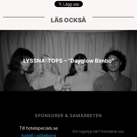
LÄS OCKSÅ
LYSSNA: TOPS – ”Dayglow Bimbo”
SPONSORER & SAMARBETEN
Till hotelspecials.se
Din logotyp här? Kontakta oss.
hotell i göteborg