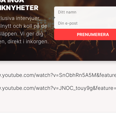
IKNYHETER
lusiva intervjuer,
alnytt och koll på de
släppen. Vi ger dig
PRENUMERERA
n, direkt i inkorgen.
w.youtube.com/watch?v=SnObhRn5A5M&featur
w.youtube.com/watch?v=JNOC_touy9g&feature=