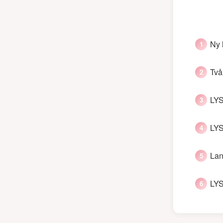
Ny 
Två
LYS
LYS
Lan
LYS