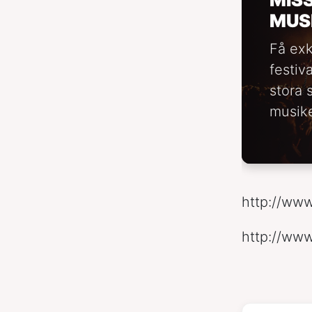
MUS
Få exk
festiv
stora 
musike
http://ww
http://ww