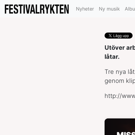
Del Rey
Nyheter
Ny musik
Alb
Utöver ar
låtar.
Tre nya lå
genom kli
http://ww
MIS