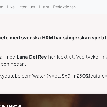
um
Live
Intervjuer
Listor
Redaktionen
bete med svenska H&M har sångerskan spelat i
tar med
Lana Del Rey
har läckt ut. Vad tycker n
ppen nedan.
w.youtube.com/watch?v=ptJSx9-mZ6Q&feature=
SA INGA