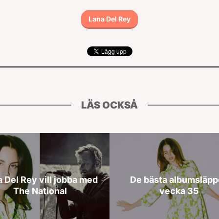
Lana Del Rey
LÄS OCKSÅ
 Del Rey vill jobba med
De bästa albumsläp
The National
vecka 35