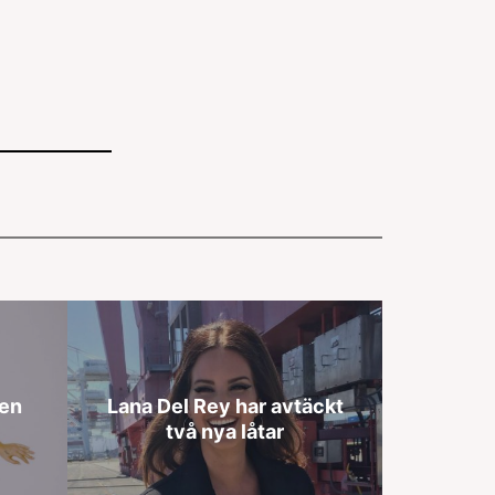
pen
Lana Del Rey har avtäckt
två nya låtar