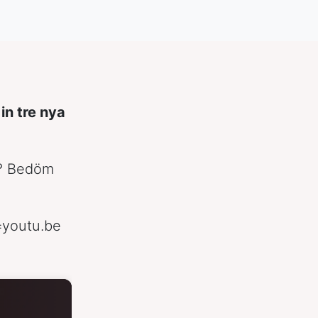
n tre nya
i? Bedöm
youtu.be