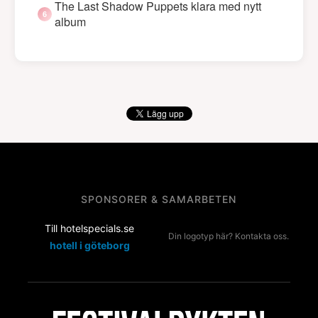
The Last Shadow Puppets klara med nytt
album
SPONSORER & SAMARBETEN
Till hotelspecials.se
Din logotyp här? Kontakta oss.
hotell i göteborg