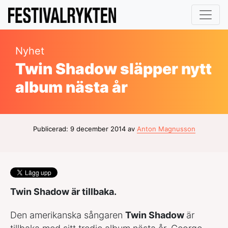
Nyhet
Twin Shadow släpper nytt
album nästa år
Publicerad: 9 december 2014 av
Anton Magnusson
Twin Shadow är tillbaka.
Den amerikanska sångaren
Twin Shadow
är