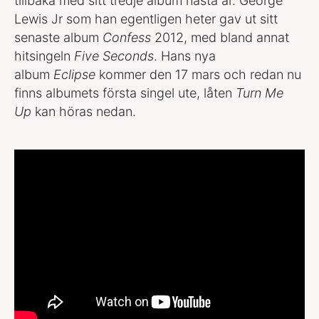
tillbaka med sitt tredje album nästa år. George
Lewis Jr som han egentligen heter gav ut sitt
senaste album
Confess
2012, med bland annat
hitsingeln
Five Seconds
. Hans nya
album
Eclipse
kommer den 17 mars och redan nu
finns albumets första singel ute, låten
Turn Me
Up
kan höras nedan.