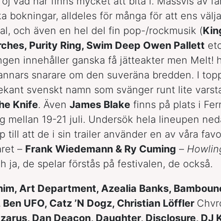
oj vad här finns mycket att bita i. Massvis av fa
a bokningar, alldeles för många för att ens välja
al, och även en hel del fin pop-/rockmusik (
Kin
rches, Purity Ring, Swim Deep Owen Pallett
etc
ngen innehåller ganska få jätteakter men Melt! 
 annars snarare om den suveräna bredden. I topp 
ekant svenskt namn som svänger runt lite varsta
he Knife
. Även
James Blake
finns på plats i Fer
 mellan 19-21 juli. Undersök hela lineupen ned
ill att de i sin trailer använder en av våra favor
året –
Frank Wiedemann & Ry Cuming
–
Howlin
 ja, de spelar förstås på festivalen, de också.
him, Art Department, Azealia Banks, Bambouno
 Ben UFO, Catz ’N Dogz, Christian Löffler
Chvr
zarus, Dan Deacon, Daughter, Disclosure, DJ 