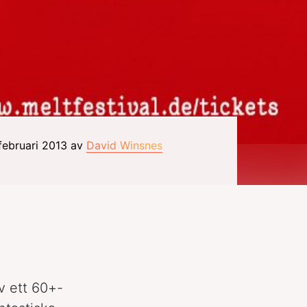
 februari 2013 av
David Winsnes
v ett 60+-