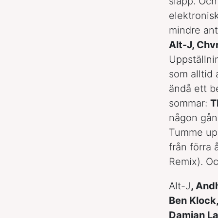
släpp. Och 
elektronisk
mindre ant
Alt-J, Chv
Uppställni
som alltid
ändå ett b
sommar:
T
någon gång
Tumme upp t
från förra 
Remix). Och
Alt-J
, And
Ben Klock,
Damian La