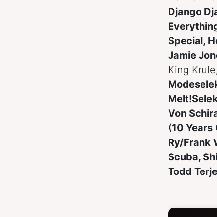
Django Dja
Everything
Special, 
Jamie Jone
King Krule
Modeselek
Melt!Selek
Von Schir
(10 Years 
Ry/Frank 
Scuba, Sh
Todd Terj