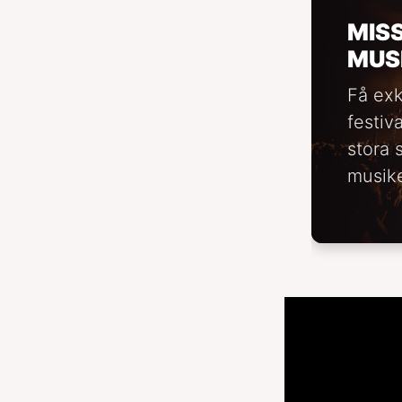
MIS
MUS
Få exk
festiv
stora 
musike