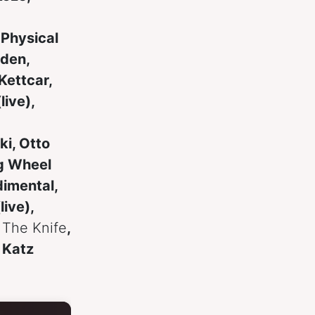
 Physical
lden,
Kettcar,
live),
ki, Otto
ig Wheel
dimental,
ive),
,
The Knife
,
 Katz