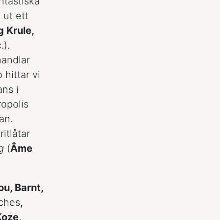
ntastiska
 ut ett
g Krule,
.).
handlar
hittar vi
ns i
ropolis
an.
itlåtar
g
(
Âme
u, Barnt,
ches
,
Koze,