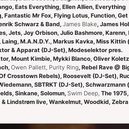
ngo, Eats Everything, Ellen Allien, Everything
, Fantastic Mr Fox, Flying Lotus, Function, Get
Henrik Schwarz & Band,
James Blake
, James Ho
s, Jets, Joy Orbison, Julio Bashmore, Karenn, 
, Laing, M.A.N.D.Y., Markus Kavka, Miss Kittin (
tor & Apparat (DJ-Set), Modeselektor pres.
tor, Mount Kimbie, Mykki Blanco, Oliver Koletz
ach,
Owen Pallett, Purity Ring
, Rebel Rave @ B
Of Crosstown Rebels), Roosevelt (DJ-Set), Ru
Wiedemann, SBTRKT (DJ-Set), Schwarzmann (l
ields, Sinkane, Solomun,
Swim Deep,
The 1975
e & Lindstrøm live, Wankelmut, Woodkid, Zebra