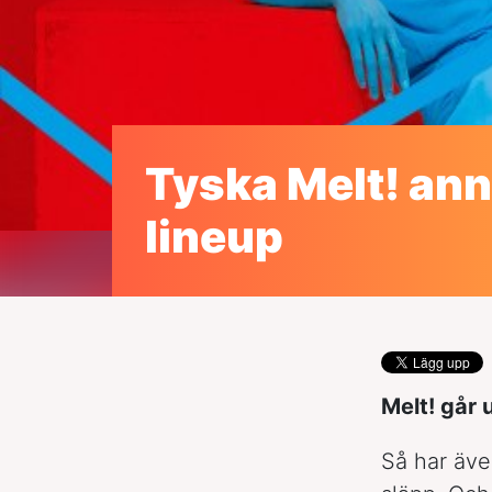
Tyska Melt! an
lineup
Melt! går 
Så har äve