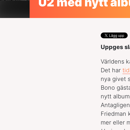
U2 med nytt al
Uppges slä
Världens k
Det har
ti
nya givet 
Bono gästa
nytt album
Antagligen 
Friedman 
mer eller 