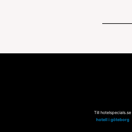
Till hotelspecials.se
hotell i göteborg