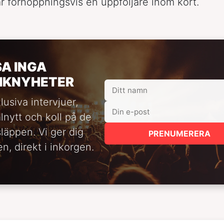
r förhoppningsvis en uppföljare inom kort.
SA INGA
IKNYHETER
lusiva intervjuer,
alnytt och koll på de
släppen. Vi ger dig
PRENUMERERA
n, direkt i inkorgen.