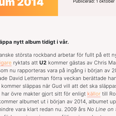
bum 2014
Publicerad: 1 oktobe
ppa nytt album tidigt i vår.
anske största rockband arbetar för fullt på ett n
digare
ryktats att
U2
kommer gästas av Chris Mar
som nu rapporteras vara på ingång i början av 2
de David Letterman förra veckan berättade han 
 kommer släppas när Gud vill att det ska släppa
har övre makter gjort sitt för enligt
källor
till R
kommer albumet ut i början av 2014, albumet u
mindre vara klart redan nu. 2009 års
No Line on 