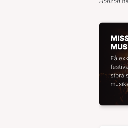
Horizon
ha
MIS
MUS
Få exk
festiv
stora 
musike