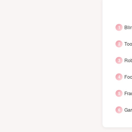
Bli
Too
Rob
Foo
Fra
Gar