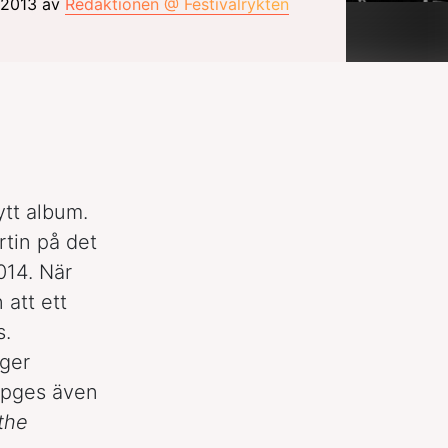
r 2013 av
Redaktionen @ Festivalrykten
ytt album.
tin på det
014. När
att ett
s.
oger
ppges även
the