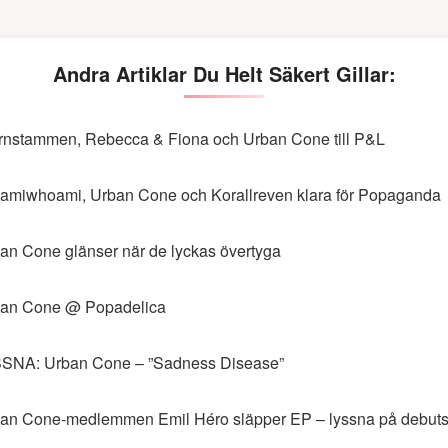
Andra Artiklar Du Helt Säkert Gillar:
rnstammen, Rebecca & Fiona och Urban Cone till P&L
amiwhoami, Urban Cone och Korallreven klara för Popaganda
an Cone glänser när de lyckas övertyga
an Cone @ Popadelica
SNA: Urban Cone – ”Sadness Disease”
an Cone-medlemmen Emil Héro släpper EP – lyssna på debuts