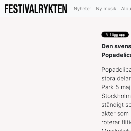
Popadelica
Nyheter
Ny musik
Alb
Den svens
Popadelic
Popadelica
stora dela
Park 5 maj
Stockholms
ständigt s
akter som 
roterar fl
Musikalisk