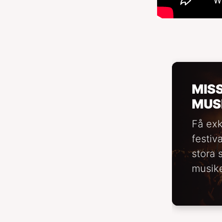
MIS
MUS
Få exk
festiv
stora 
musike