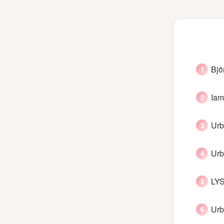
Bjö
Iam
Urb
Urb
LYS
Urb