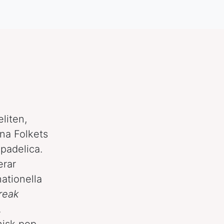
liten,
na Folkets
padelica.
erar
ationella
reak
.
nisk pop