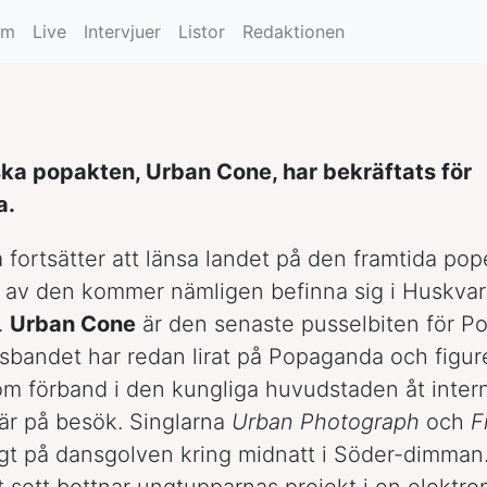
um
Live
Intervjuer
Listor
Redaktionen
ka popakten, Urban Cone, har bekräftats för
a.
 fortsätter att länsa landet på den framtida pope
r av den kommer nämligen befinna sig i Huskvar
.
Urban Cone
är den senaste pusselbiten för Po
bandet har redan lirat på Popaganda och figur
om förband i den kungliga huvudstaden åt intern
är på besök. Singlarna
Urban Photograph
och
F
itigt på dansgolven kring midnatt i Söder-dimman
t sett bottnar ungtupparnas projekt i en elektro