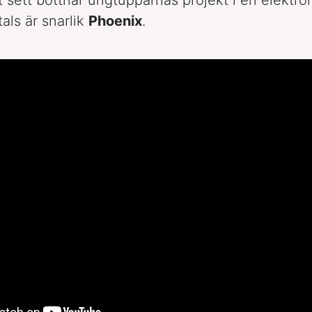
als är snarlik
Phoenix
.