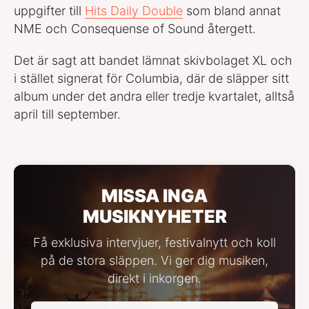
uppgifter till
Hits Daily Double
som bland annat
NME och Consequense of Sound återgett.
Det är sagt att bandet lämnat skivbolaget XL och
i stället signerat för Columbia, där de släpper sitt
album under det andra eller tredje kvartalet, alltså
april till september.
MISSA INGA
MUSIKNYHETER
Få exklusiva intervjuer, festivalnytt och koll
på de stora släppen. Vi ger dig musiken,
direkt i inkorgen.