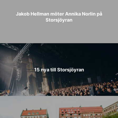
Jakob Hellman möter Annika Norlin på
Storsjöyran
15 nya till Storsjöyran