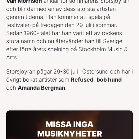
Van Morrison
är klar för sommarens Storsjöyran
och blir därmed en av dess största artisten
genom tiderna. Han kommer att spela på
festivalen på fredagen den 29 juli i sommar.
Sedan 1960-talet har han varit ett av rockens
stora namn och nu återvänder han till Sverige
efter förra årets spelning på Stockholm Music &
Arts.
Storsjöyran pågår 29-30 juli i Östersund och har i
övrigt bokat artister som
Refused
,
bob hund
och
Amanda Bergman
.
MISSA INGA
MUSIKNYHETER