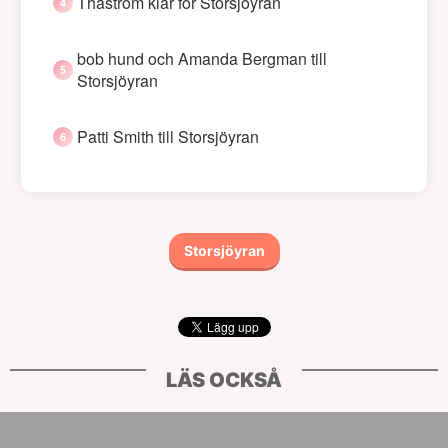
Thåström klar för Storsjöyran
bob hund och Amanda Bergman till
Storsjöyran
Patti Smith till Storsjöyran
Storsjöyran
LÄS OCKSÅ