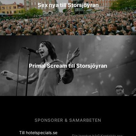
Sex nya till Storsjöyran
Primal Scream till Storsjöyran
SPONSORER & SAMARBETEN
Till hotelspecials.se
Din logotyp här? Kontakta oss.