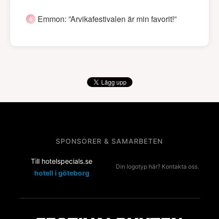
Emmon: ”Arvikafestivalen är min favorit!”
SPONSORER & SAMARBETEN
Till hotelspecials.se
Din logotyp här? Kontakta oss.
hotell i göteborg