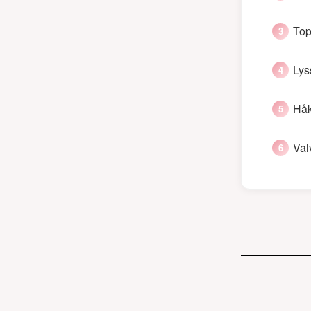
Top
Lys
Håk
Val