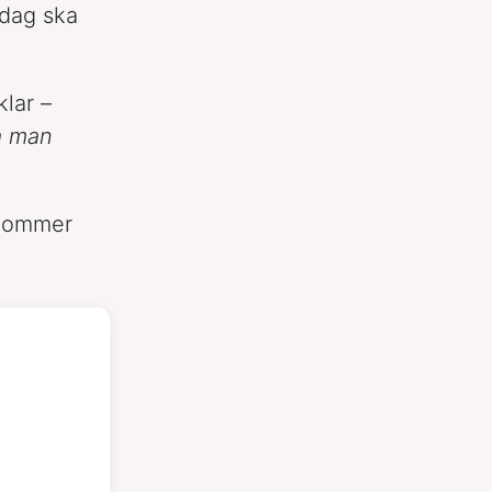
ldag ska
lar –
ka man
 kommer