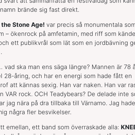
tid svårt att sammanfatta en festivaldag som kän
namn brände sig fast direkt.
 the Stone Age!
var precis så monumentala som
 – ökenrock på amfetamin, med riff som kände
ch ett publikvrål som lät som en jordbävning 
.
… vad ska man ens säga längre? Mannen är 78 år
l 28-åring, och har en energi som hade fått en
rof att kännas sexig. Han var naken. Han var r
an VAR rock. OCH Teadybears? De delade inte 
ar jag nära på dra tillbaka till Värnamo. Jag hade 
ig några fler besvikelser.
tt emellan, ett band som överraskade alla:
KNE