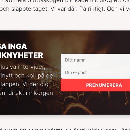
ch släppte taget. Vi var där. På riktigt. Och vi 
SA INGA
IKNYHETER
lusiva intervjuer,
alnytt och koll på de
släppen. Vi ger dig
PRENUMERERA
n, direkt i inkorgen.