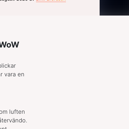
– WoW
blickar
r vara en
nom luften
 återvändo.
upt