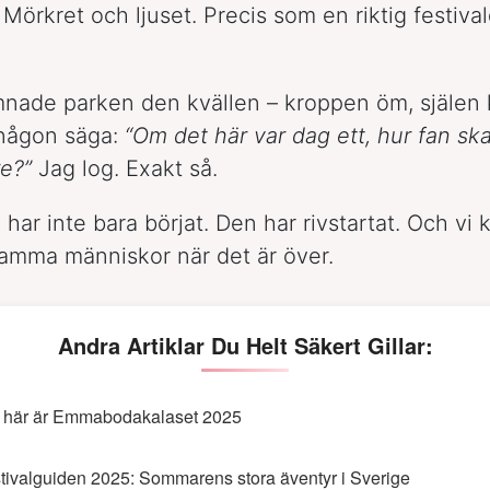
Mörkret och ljuset. Precis som en riktig festiva
mnade parken den kvällen – kroppen öm, själen k
 någon säga:
“Om det här var dag ett, hur fan s
re?”
Jag log. Exakt så.
ar inte bara börjat. Den har rivstartat. Och vi
samma människor när det är över.
Andra Artiklar Du Helt Säkert Gillar:
 här är Emmabodakalaset 2025
tivalguiden 2025: Sommarens stora äventyr i Sverige