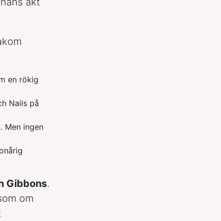
 hans akt
akom
m en rökig
ch Nails på
n. Men ingen
tonårig
h Gibbons
.
 som om
t