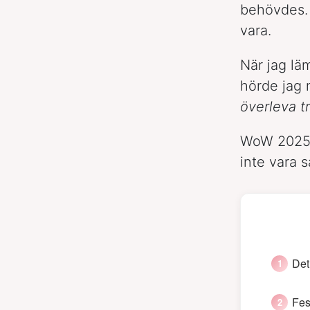
behövdes. 
vara.
När jag lä
hörde jag
överleva t
WoW 2025 h
inte vara 
Det
Fes