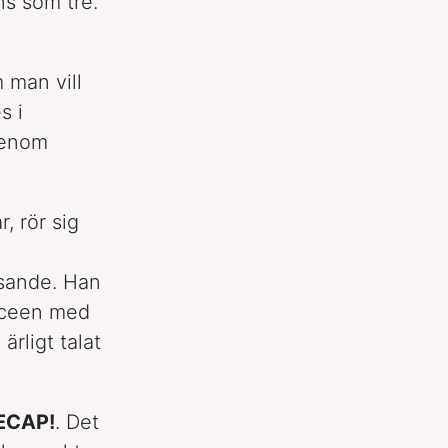
ns som tre.
 man vill
s i
genom
, rör sig
asande. Han
sceen med
ärligt talat
ECAP!
. Det