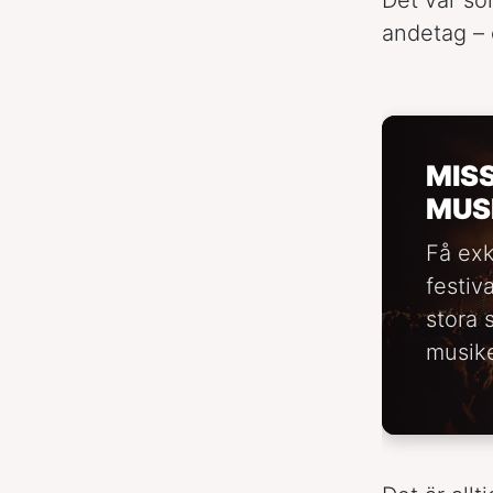
andetag – o
MIS
MUS
Få exk
festiv
stora 
musike