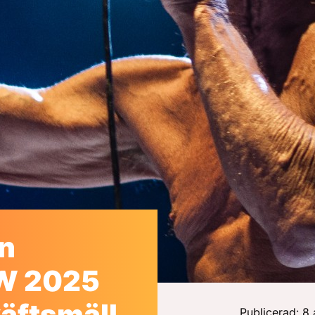
en
oW 2025
äftsmäll
Publicerad: 8