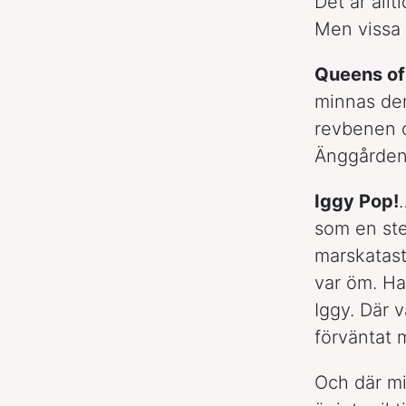
Det är all
Men vissa 
Queens of
minnas dem
revbenen o
Änggården
Iggy Pop!
som en ste
marskatast
var öm. H
Iggy. Där v
förväntat m
Och där mi