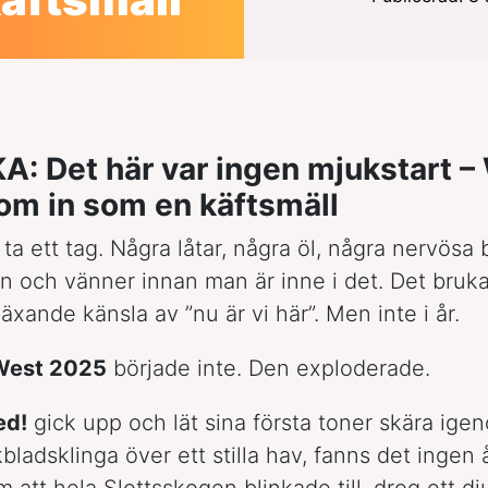
A: Det här var ingen mjukstart 
om in som en käftsmäll
ta ett tag. Några låtar, några öl, några nervösa 
n och vänner innan man är inne i det. Det bruka
xande känsla av ”nu är vi här”. Men inte i år.
West 2025
började inte. Den exploderade.
ed!
gick upp och lät sina första toner skära ige
bladsklinga över ett stilla hav, fanns det ingen
 att hela Slottsskogen blinkade till, drog ett dj