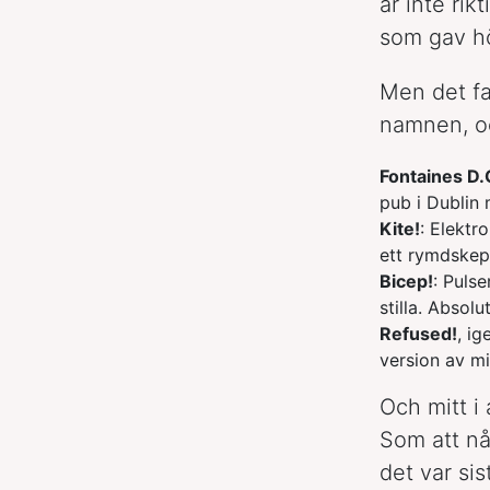
är inte ri
som gav hö
Men det fa
namnen, oc
Fontaines D.
pub i Dublin m
Kite!
: Elektr
ett rymdskep
Bicep!
: Puls
stilla. Absolu
Refused!
, ig
version av mig
Och mitt i 
Som att n
det var si