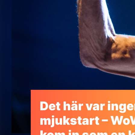
Det här var ing
mjukstart – W
kom in som en k