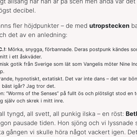
ktigt allsång när han är på scen men ändå var det
gst decibel.
nns fler höjdpunkter – de med
utropstecken
b
h det av en anledning:
C.!
: Mörka, snygga, förbannade. Deras postpunk kändes so
itt i ett åskväder.
onisk gotik från Sverige som lät som Vangelis möter Nine In
p.
erande, hypnotiskt, extatiskt. Det var inte dans – det var bö
t bäst igår? Jag tror det.
en: “Worms of the Senses” på fullt ös och plötsligt stod en 
 själv och skrek i mitt inre.
all tyngd, all svett, all punkig ilska – en röst:
Bet
ågon pausade tiden. Hon sjöng och vi lyssnade
sta gången vi skulle höra något vackert igen. De