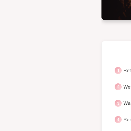
Ref
Wes
Wes
Ran