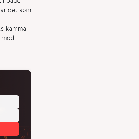
t i både
kar det som
ats kamma
a med