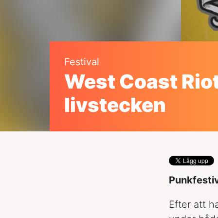
Festival
West Coast Riot
livstecken
Punkfestiv
Efter att h