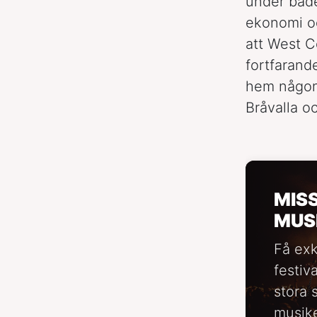
under bå
ekonomi oc
att West C
fortfarand
hem någont
Bråvalla o
MIS
MUS
Få exk
festiv
stora 
musike