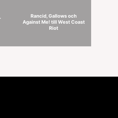
Rancid, Gallows och
r
Against Me! till West Coast
Riot