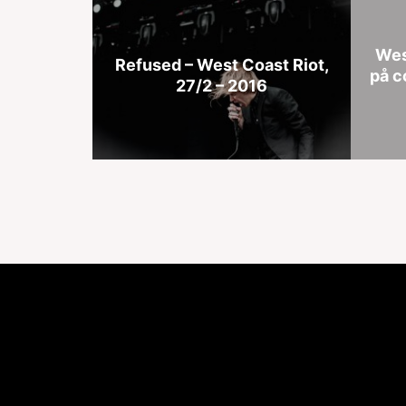
Wes
Refused – West Coast Riot,
på c
27/2 – 2016