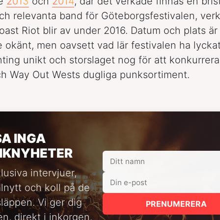
de
2013
och
2014
, där det verkade finnas en bris
h relevanta band för Göteborgsfestivalen, ver
oast Riot blir av under 2016. Datum och plats är
e okänt, men oavsett vad lär festivalen ha lyck
ing unikt och storslaget nog för att konkurrer
ch Way Out Wests dugliga punksortiment.
SA INGA
IKNYHETER
lusiva intervjuer,
alnytt och koll på de
släppen. Vi ger dig
PRENUMERERA
n, direkt i inkorgen.