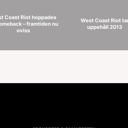
t Coast Riot hoppades
West Coast Riot ta
omeback – framtiden nu
uppehåll 2013
oviss