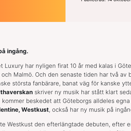
på ingång.
t Luxury har nyligen firat 10 år med kalas i Göt
och Malmö. Och den senaste tiden har två av 
nske största fanbärare, banat väg för kanske ytte
thaverskan
skriver ny musik har stått klart sed
nu kommer beskedet att Göteborgs alldeles egn
lentine, Westkust
, också har ny musik på ingån
te Westkust den efterlängtade debuten, efter e