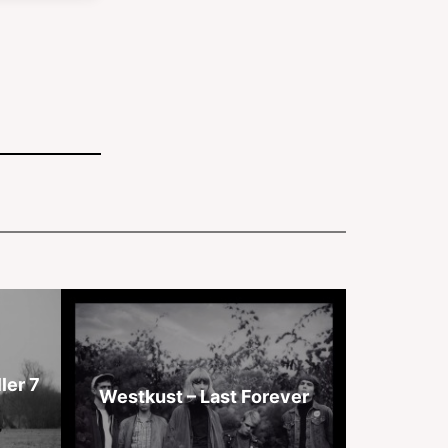
ller 7
Westkust – Last Forever