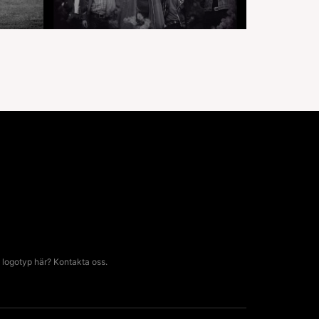
 logotyp här? Kontakta oss.