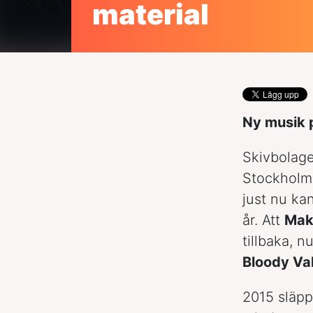
material
Ny musik 
Skivbolage
Stockholm 
just nu ka
år. Att
Mak
tillbaka, 
Bloody Va
2015 släpp