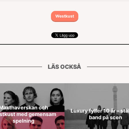
Westkust
LÄS OCKSÅ
Makthaverskan och
Luxury fyller 10 år – stä
stkust med gemensam
band på scen
spelning