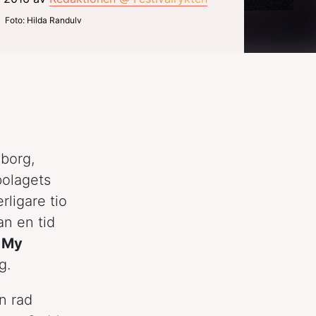
Foto: Hilda Randulv
eborg,
bolagets
rligare tio
an en tid
a
My
g.
n rad