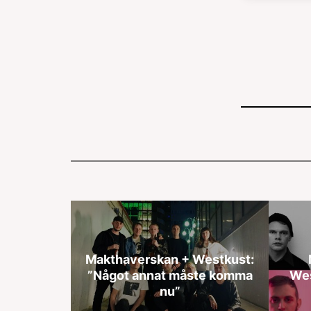
Makthaverskan + Westkust:
”Något annat måste komma
We
nu”