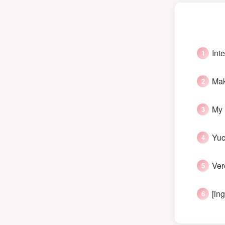
Int
Mak
My 
Yuc
Ver
[in