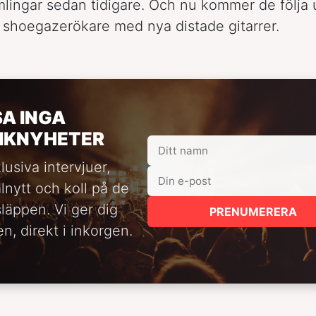
lingar sedan tidigare. Och nu kommer de följa
 shoegazerökare med nya distade gitarrer.
SA INGA
IKNYHETER
lusiva intervjuer,
alnytt och koll på de
släppen. Vi ger dig
PRENUMERERA
n, direkt i inkorgen.