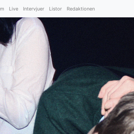
um
Live
Intervjuer
Listor
Redaktionen