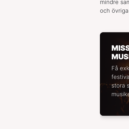
mindre sam
och övriga
MIS
MUS
Få exk
festiv
stora 
musike