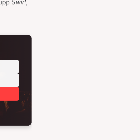
 upp
Swirl
,