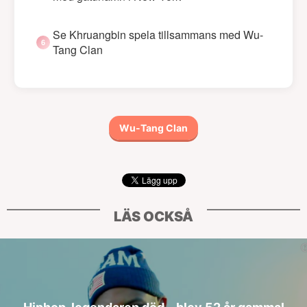
Se Khruangbin spela tillsammans med Wu-
Tang Clan
Wu-Tang Clan
LÄS OCKSÅ
Hiphop-legendaren död – blev 52 år gammal