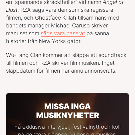
en ”spännande skräckthriller” vid namn
Angel of
Dust
. RZA sägs vara den som ska regissera
filmen, och Ghostface Killah tillsammans med
bandets manager Michael Caruso skriver
manuset som
sägs vara baserat
på sanna
historier från New Yorks gator.
Wu-Tang Clan kommer att släppa ett soundtrack
till filmen och RZA skriver filmmusiken. Inget
släppdatum för filmen har ännu annonserats.
MISSA INGA
MUSIKNYHETER
Få exklusiva intervjuer, festivalnytt och koll
på de stora släppen. Vi ger dig musiken,