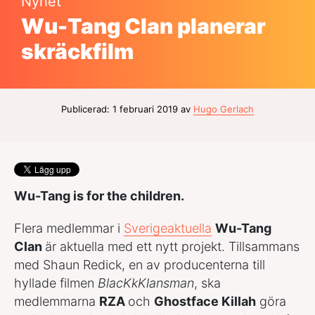
Nyhet
Wu-Tang Clan planerar
skräckfilm
Publicerad: 1 februari 2019 av
Hugo Gerlach
Wu-Tang is for the children.
Flera medlemmar i
Sverigeaktuella
Wu-Tang
Clan
är aktuella med ett nytt projekt. Tillsammans
med Shaun Redick, en av producenterna till
hyllade filmen
BlacKkKlansman
, ska
medlemmarna
RZA
och
Ghostface Killah
göra