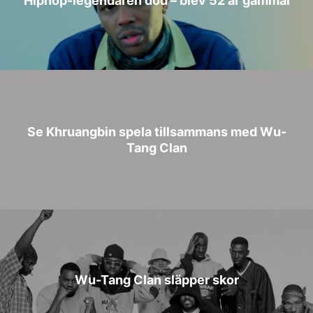
Se Khruangbin spela tillsammans med Wu-
Tang Clan
Wu-Tang Clan släpper skor