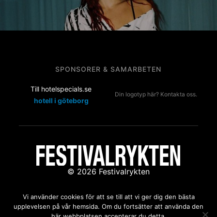
SPONSORER & SAMARBETEN
Till hotelspecials.se
Din logotyp här? Kontakta oss.
hotell i göteborg
© 2026 Festivalrykten
Kontakta oss:
redaktion@festivalrykten.se
Vi använder cookies för att se till att vi ger dig den bästa
upplevelsen på vår hemsida. Om du fortsätter att använda den
här webbplatsen accepterar du detta.