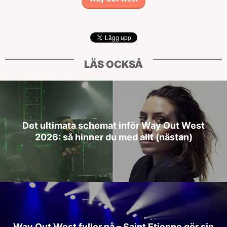
LÄS OCKSÅ
Det ultimata schemat inför Way Out West
2026: så hinner du med allt (nästan)
Way Out West fyller på – Saint Etienne gör sin