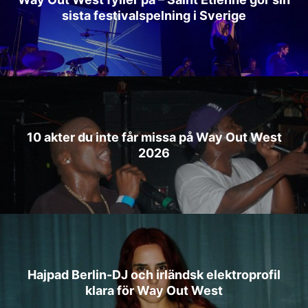
sista festivalspelning i Sverige
10 akter du inte får missa på Way Out West
2026
Hajpad Berlin-DJ och irländsk elektroprofil
klara för Way Out West