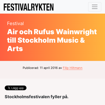
Festival
Air och Rufus Wainwright
till Stockholm Music &
Arts
Publicerad: 11 april 2016 av
Filip Hiltmann
Stockholmsfestivalen fyller på.