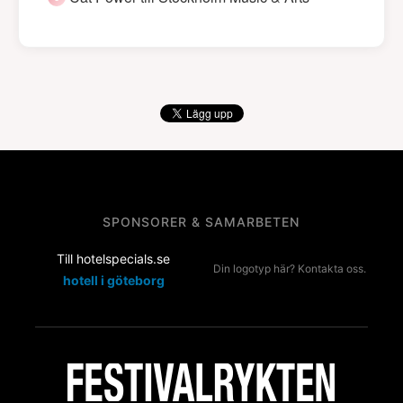
SPONSORER & SAMARBETEN
Till hotelspecials.se
Din logotyp här? Kontakta oss.
hotell i göteborg