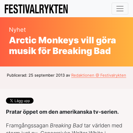
Nyhet
Arctic Monkeys vill göra
musik för Breaking Bad
Publicerad: 25 september 2013 av
Redaktionen @ Festivalrykten
Pratar öppet om den amerikanska tv-serien.
Framgångssagan
Breaking Bad
tar världen med