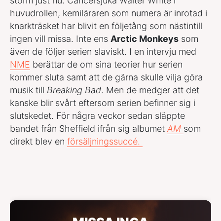
storm just nu. Cancersjuka Walter White i
huvudrollen, kemiläraren som numera är inrotad i
knarkträsket har blivit en följetång som nästintill
ingen vill missa. Inte ens
Arctic Monkeys
som
även de följer serien slaviskt. I en intervju med
NME
berättar de om sina teorier hur serien
kommer sluta samt att de gärna skulle vilja göra
musik till
Breaking Bad
. Men de medger att det
kanske blir svårt eftersom serien befinner sig i
slutskedet. För några veckor sedan släppte
bandet från Sheffield ifrån sig albumet
AM
som
direkt blev en
försäljningssuccé.