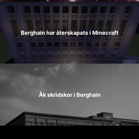
Berghain har återskapats i Minecraft
Åk skridskor i Berghain