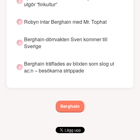
utgör ”finkultur”
Robyn intar Berghain med Mr. Tophat
Berghain-dörrvakten Sven kommer till
Sverige
Berghain träffades av blixten som slog ut
ac:n – besökarna strippade
Berghain