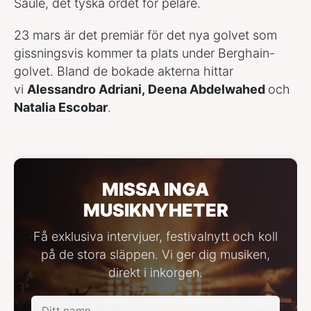
Säule, det tyska ordet för pelare.
23 mars är det premiär för det nya golvet som
gissningsvis kommer ta plats under Berghain-
golvet. Bland de bokade akterna hittar
vi
Alessandro Adriani, Deena Abdelwahed
och
Natalia Escobar
.
MISSA INGA
MUSIKNYHETER
Få exklusiva intervjuer, festivalnytt och koll
på de stora släppen. Vi ger dig musiken,
direkt i inkorgen.