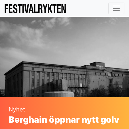
Nyhet
Berghain öppnar nytt golv