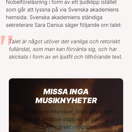
Nobelföreläsning i form av ett ljudklipp istället
som går att lyssna på via Svenska akademiens
hemsida. Svenska akademiens ständiga
sekreterare Sara Danius säger följande om talet:
Talet är något utöver det vanliga och retoriskt
fulländat, som man kan förvänta sig, och har
skickats i form av en ljudfil och tillhörande text.
MISSA INGA
MUSIKNYHETER
Få exklusiva intervjuer, festivalnytt och
koll på de stora släppen. Vi ger dig
musiken, direkt i inkorgen.