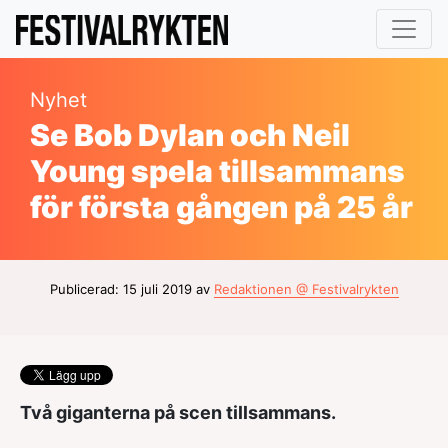
Nyhet
Se Bob Dylan och Neil
Young spela tillsammans
för första gången på 25 år
Publicerad: 15 juli 2019 av
Redaktionen @ Festivalrykten
Två giganterna på scen tillsammans.