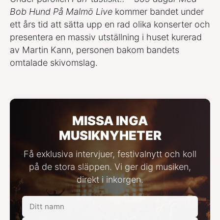
Bob Hund På Malmö Live
kommer bandet under
ett års tid att sätta upp en rad olika konserter och
presentera en massiv utställning i huset kurerad
av Martin Kann, personen bakom bandets
omtalade skivomslag.
MISSA INGA
MUSIKNYHETER
Få exklusiva intervjuer, festivalnytt och koll
på de stora släppen. Vi ger dig musiken,
direkt i inkorgen.