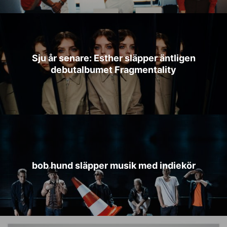
Sju år senare: Esther släpper äntligen
debutalbumet Fragmentality
bob hund släpper musik med indiekör