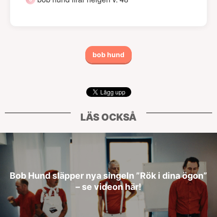
bob hund
LÄS OCKSÅ
Bob Hund släpper nya singeln ”Rök i dina ögon”
– se videon här!