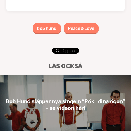
bob hund
Peace & Love
LÄS OCKSÅ
Bob Hund släpper nya singeln ”Rök i dina ögon”
– se videon här!