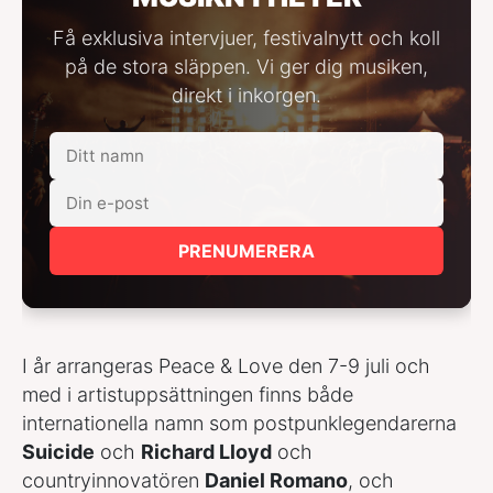
Få exklusiva intervjuer, festivalnytt och koll
på de stora släppen. Vi ger dig musiken,
direkt i inkorgen.
PRENUMERERA
I år arrangeras Peace & Love den 7-9 juli och
med i artistuppsättningen finns både
internationella namn som postpunklegendarerna
Suicide
och
Richard Lloyd
och
countryinnovatören
Daniel Romano
, och