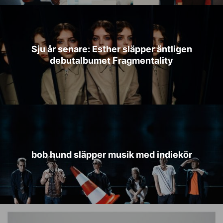
Sju år senare: Esther släpper äntligen
debutalbumet Fragmentality
bob hund släpper musik med indiekör