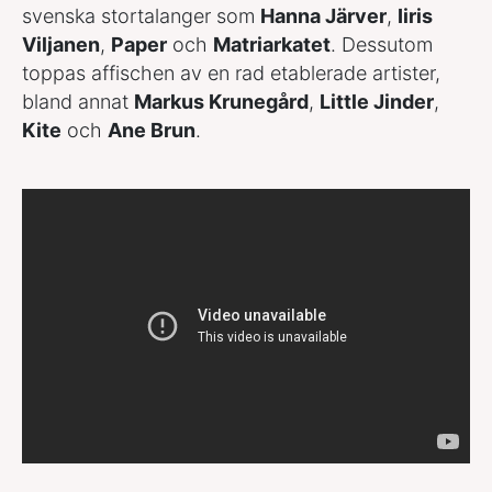
svenska stortalanger som
Hanna Järver
,
Iiris
Viljanen
,
Paper
och
Matriarkatet
. Dessutom
toppas affischen av en rad etablerade artister,
bland annat
Markus Krunegård
,
Little Jinder
,
Kite
och
Ane Brun
.