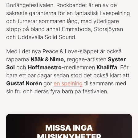
Borlängefestivalen. Rockbandet är en av de
säkraste garanterna för en fantastisk livespelning
och turnerar sommaren lång, med ytterligare
stopp på bland annat Emmaboda, Storsjöyran
och Uddevalla Solid Sound.
Med i det nya Peace & Love-släppet är också
rapparna
Nääk & Nimo
, reggae-artisten
Syster
Sol
och
Hoffmaestro
-medlemmen
Khaliffa
. För
bara ett par dagar sedan stod det också klart att
Gustaf Norén
gör
en spelning
tillsammans med
sin fru och deras fyra barn på festivalen.
MISSA INGA
MUSIKNYHETER