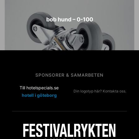
bob hund – 0-100
SPONSORER & SAMARBETEN
Till hotelspecials.se
Din logotyp här? Kontakta oss.
hotell i göteborg