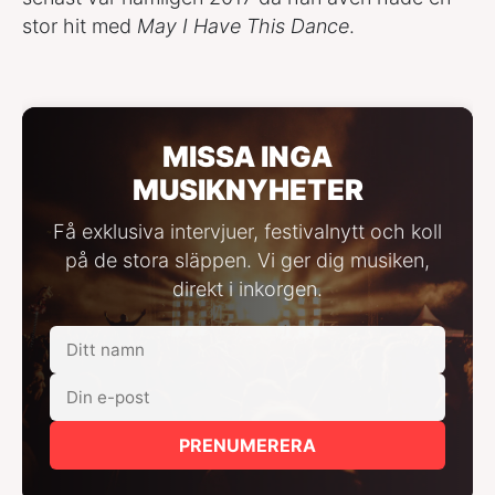
stor hit med
May I Have This Dance
.
MISSA INGA
MUSIKNYHETER
Få exklusiva intervjuer, festivalnytt och koll
på de stora släppen. Vi ger dig musiken,
direkt i inkorgen.
PRENUMERERA