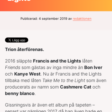
Publicerad: 4 september 2019 av
redaktionen
Trion återförenas.
2016 släppte
Francis and the Lights
låten
Friends
som gästas av inga mindre än
Bon Iver
och
Kanye West
. Nu är Francis and the Lights
tillbaka med låten
Take Me to the Light
som även
producerats av namn som
Cashmere Cat
och
benny blanco
.
Gissningsvis är även ett album på tapeten –
senast var nämligen 2017 då han även hade en