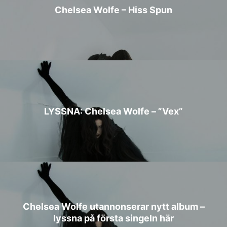
Chelsea Wolfe – Hiss Spun
LYSSNA: Chelsea Wolfe – ”Vex”
Chelsea Wolfe utannonserar nytt album –
lyssna på första singeln här