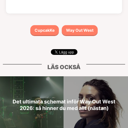
CupcakKe
Way Out West
LÄS OCKSÅ
Det ultimata schemat inför Way Out West
2026: så hinner du med allt (nästan)