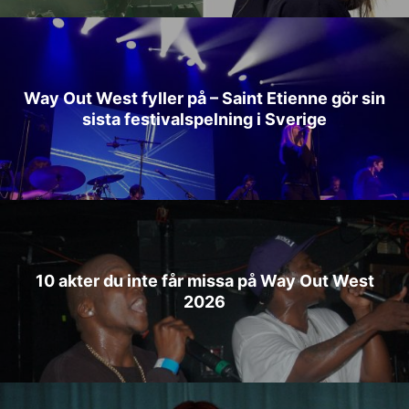
Way Out West fyller på – Saint Etienne gör sin
sista festivalspelning i Sverige
10 akter du inte får missa på Way Out West
2026