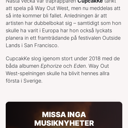
Nästa vecka var traprapparen
CupcakKe
tänkt
att spela på Way Out West, men nu meddelas att
så inte kommer bli fallet. Anledningen är att
artisten har dubbelbokat sig – samtidigt som hon
skulle ha varit i Europa har hon också lyckats
planera in ett framträdande på festivalen Outside
Lands i San Francisco.
CupcakKe slog igenom stort under 2018 med de
båda albumen
Ephorize
och
Eden
. Way Out
West-spelningen skulle ha blivit hennes allra
första i Sverige.
MISSA INGA
MUSIKNYHETER