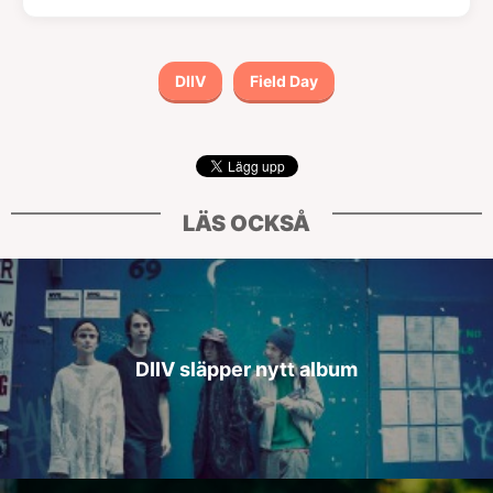
DIIV
Field Day
LÄS OCKSÅ
DIIV släpper nytt album