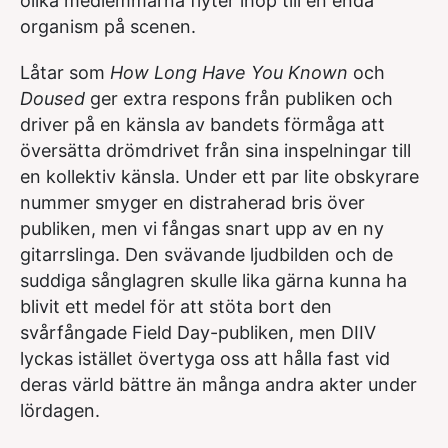
olika medlemmarna flyter ihop till en enda
organism på scenen.
Låtar som
How Long Have You Known
och
Doused
ger extra respons från publiken och
driver på en känsla av bandets förmåga att
översätta drömdrivet från sina inspelningar till
en kollektiv känsla. Under ett par lite obskyrare
nummer smyger en distraherad bris över
publiken, men vi fångas snart upp av en ny
gitarrslinga. Den svävande ljudbilden och de
suddiga sånglagren skulle lika gärna kunna ha
blivit ett medel för att stöta bort den
svårfångade Field Day-publiken, men DIIV
lyckas istället övertyga oss att hålla fast vid
deras värld bättre än många andra akter under
lördagen.