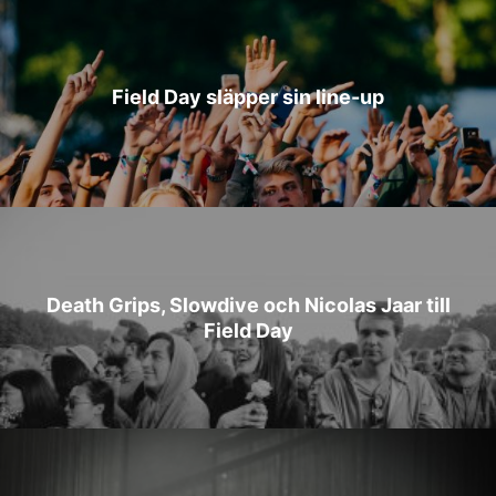
Field Day släpper sin line-up
Death Grips, Slowdive och Nicolas Jaar till
Field Day