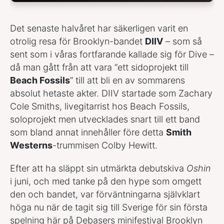
Det senaste halvåret har säkerligen varit en
otrolig resa för Brooklyn-bandet
DIIV
– som så
sent som i våras fortfarande kallade sig för Dive –
då man gått från att vara “ett sidoprojekt till
Beach Fossils
” till att bli en av sommarens
absolut hetaste akter. DIIV startade som Zachary
Cole Smiths, livegitarrist hos Beach Fossils,
soloprojekt men utvecklades snart till ett band
som bland annat innehåller före detta
Smith
Westerns
-trummisen Colby Hewitt.
Efter att ha släppt sin utmärkta debutskiva
Oshin
i juni, och med tanke på den hype som omgett
den och bandet, var förväntningarna självklart
höga nu när de tagit sig till Sverige för sin första
spelning här på Debasers minifestival Brooklyn