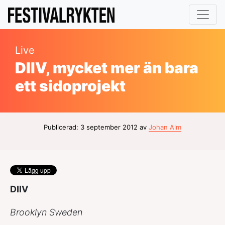
Live
DIIV, mycket mer än bara
ett sidoprojekt
Publicerad: 3 september 2012 av
Johan Alm
DIIV
Brooklyn Sweden